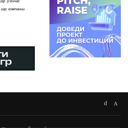
гр (сейчас 
игр компании 
 ссылка на
app2top.ru
обязательна.