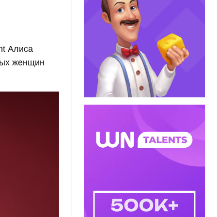
ht Алиса
атых женщин