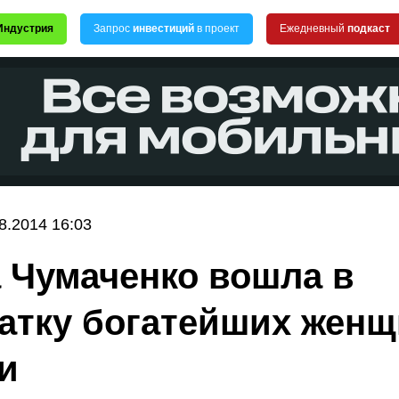
Индустрия
Запрос
инвестиций
в проект
Ежедневный
подкаст
8.2014 16:03
 Чумаченко вошла в
атку богатейших жен
и