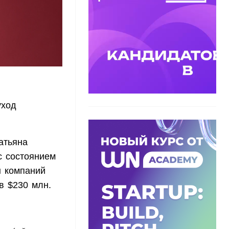
уход
атьяна
 с состоянием
ы компаний
в $230 млн.