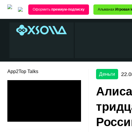
Оформить
премиум-подписку
Альманах
Игровая 
App2Top Talks
22.0
Деньги
Алиса
тридц
Росси