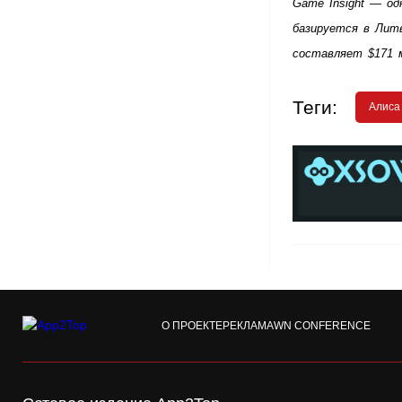
Game Insight — од
базируется в Литв
составляет $171 
Теги:
Алиса
О ПРОЕКТЕ
РЕКЛАМА
WN CONFERENCE