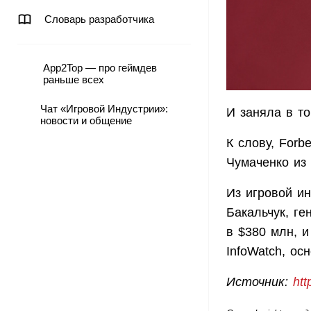
Словарь разработчика
App2Top — про геймдев
раньше всех
Чат «Игровой Индустрии»:
И заняла в то
новости и общение
К слову, Forb
Чумаченко из
Из игровой ин
Бакальчук, ге
в $380 млн, 
InfoWatch, ос
Источник:
htt