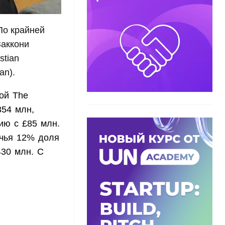
По крайней
Заккони
stian
an).
ой The
354 млн,
ию с £85 млн.
 чья 12% доля
430 млн. С