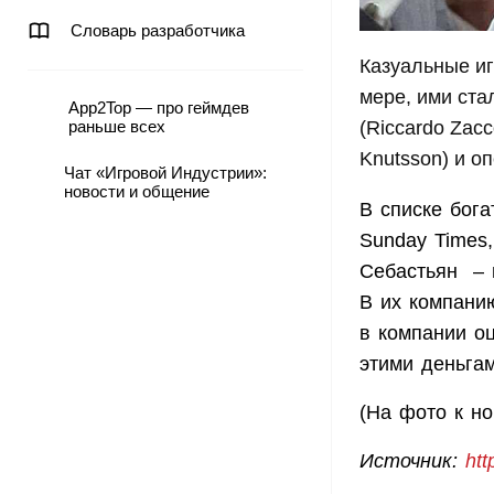
Словарь разработчика
Казуальные иг
мере, ими ста
App2Top — про геймдев
раньше всех
(Riccardo Zac
Knutsson) и о
Чат «Игровой Индустрии»:
новости и общение
В списке бог
Sunday Times,
Себастьян – 
В их компани
в компании о
этими деньга
(На фото к н
Источник:
htt