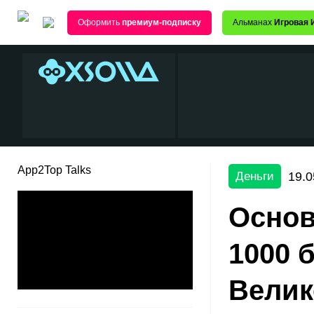
Оформить
премиум-подписку
Альманах
Игровая 
App2Top Talks
19.0
Деньги
Основ
1000 
Велик