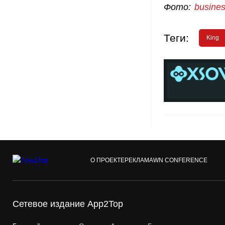
Фото:
busines
Теги:
King
О ПРОЕКТЕ
РЕКЛАМА
WN CONFERENCE
Сетевое издание App2Top