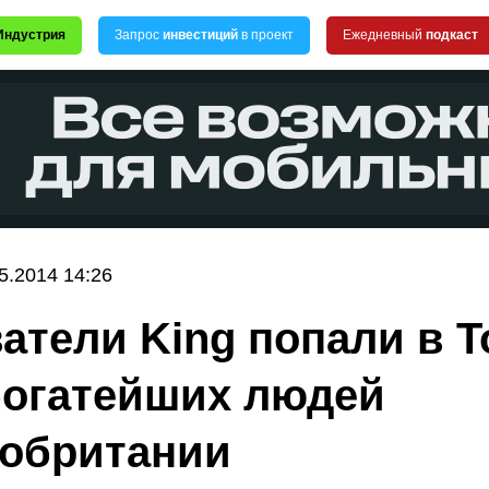
Индустрия
Запрос
инвестиций
в проект
Ежедневный
подкаст
5.2014 14:26
атели King попали в Т
богатейших людей
обритании