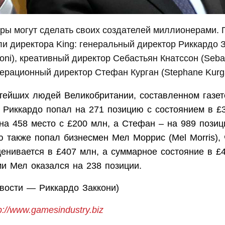
ры могут сделать своих создателей миллионерами. 
ли директора King: генеральный директор Риккардо 
coni), креативный директор Себастьян Кнатссон (Seba
перационный директор Стефан Курган (Stephane Kurg
атейших людей Великобритании, составленном газет
 Риккардо попал на 271 позицию с состоянием в £
на 458 место с £200 млн, а Стефан – на 989 позиц
ю также попал бизнесмен Мел Моррис (Mel Morris),
ценивается в £407 млн, а суммарное состояние в £
ми Мел оказался на 238 позиции.
овости — Риккардо Заккони)
p://www.gamesindustry.biz