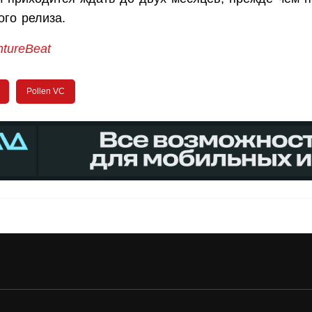
ого релиза.
ntureBeat
Pollen VC