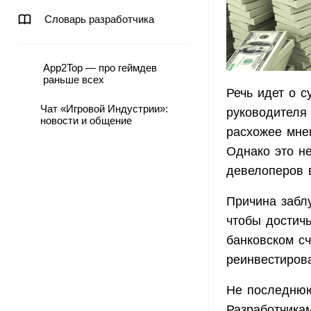
Словарь разработчика
App2Top — про геймдев
раньше всех
Речь идет о с
Чат «Игровой Индустрии»:
руководителя 
новости и общение
расхожее мнен
Однако это не
девелоперов 
Причина забл
чтобы достич
банковском сч
реинвестирова
Не последнюю
Разработчика