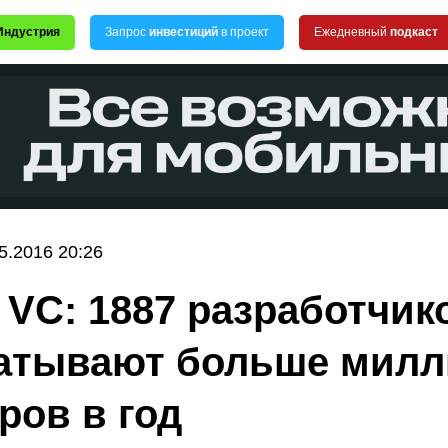
Индустрия
Запрос
инвестиций
в проект
Ежедневный
подкаст
5.2016 20:26
n VC: 1887 разработчик
атывают больше милл
ров в год