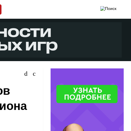
ов
иона