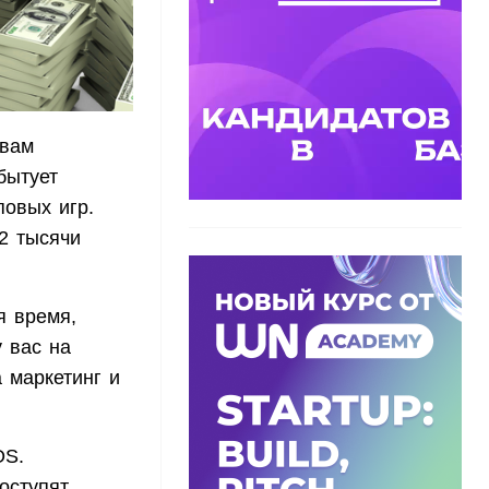
овам
бытует
повых игр.
 2 тысячи
я время,
 вас на
а маркетинг и
OS.
оступят