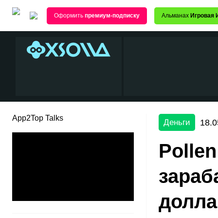
Оформить
премиум-подписку
Альманах
Игровая 
App2Top Talks
18.0
Деньги
Polle
зараб
долла