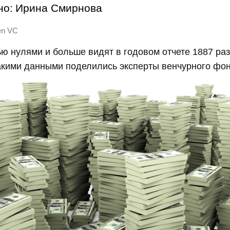
но:
Ирина Смирнова
en VC
ю нулями и больше видят в годовом отчете 1887 ра
акими данными поделились эксперты венчурного фон