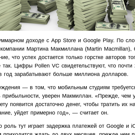
уммарном доходе с App Store и Google Play. По сл
компании Мартина Макмиллана (Martin Macmillan), 
ие, что успех достается только горстке авторов то
 так. Цифры Pollen VC свидетельствуют, что почти
в год зарабатывают больше миллиона долларов.
уждения — в том, что мобильным студиям требуетс
ь прибыльности, уверен Макмиллан. «Прежде, чем у
ету появится достаточно денег, чтобы тратить их н
ние, уйдет примерно год», — считает он.
 роль тут играет задержка платежей от Google и i
м приходится ждать до двух месяцев, прежде чем п