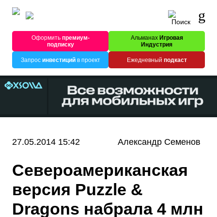
Оформить
премиум-
Альманах
Игровая
подписку
Индустрия
Запрос
инвестиций
в проект
Ежедневный
подкаст
27.05.2014 15:42
Александр Семенов
Североамериканская
версия Puzzle &
Dragons набрала 4 млн