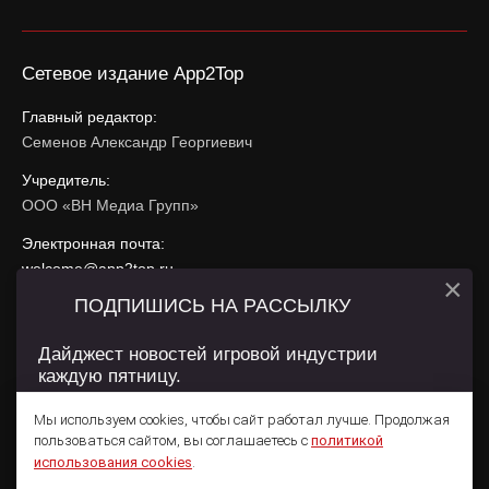
Сетевое издание App2Top
Главный редактор:
Семенов Александр Георгиевич
Учредитель:
ООО «ВН Медиа Групп»
Электронная почта:
welcome@app2top.ru
×
ПОДПИШИСЬ НА РАССЫЛКУ
При использовании материалов активная ссылка на
app2top.ru
обязательна.
Дайджест новостей игровой индустрии
каждую пятницу.
Сайт использует IP адреса, cookie, данные геолокации
Пользователей сайта и сервис «Яндекс Метрика». Условия
Мы используем cookies, чтобы сайт работал лучше. Продолжая
использования содержатся в
Политике конфиденциальности
и
пользоваться сайтом, вы соглашаетесь с
политикой
Пользовательском соглашении
.
Подписаться
использования cookies
.