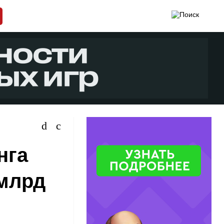
нга
 млрд