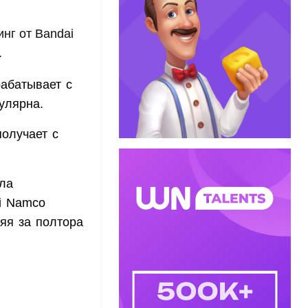
инг от Bandai
.
рабатывает с
улярна.
олучает с
ела
ai Namco
яя за полтора