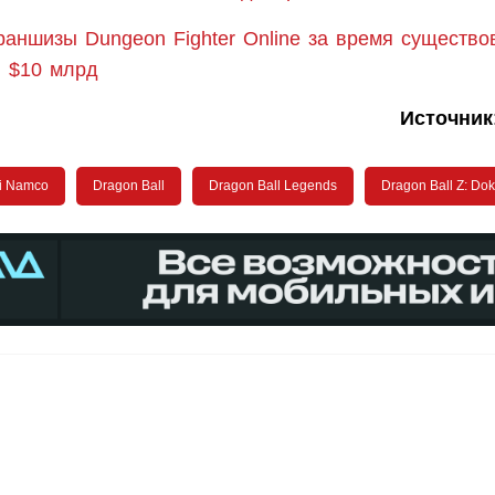
аншизы Dungeon Fighter Online за время существо
 $10 млрд
Источник
i Namco
Dragon Ball
Dragon Ball Legends
Dragon Ball Z: Dok