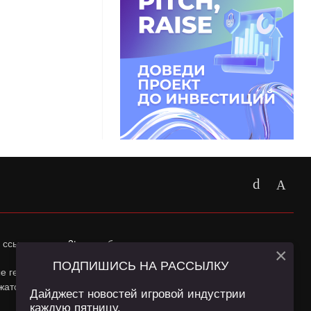
 ссылка на
app2top.ru
обязательна.
×
ПОДПИШИСЬ НА РАССЫЛКУ
ные геолокации Пользователей сайта и сервис «Яндекс
жатся в
Политике конфиденциальности
и
Пользовательском
Дайджест новостей игровой индустрии
каждую пятницу.