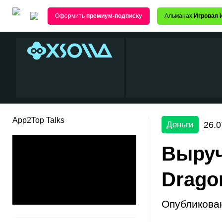
Оформить
премиум-подписку
Альманах
Игровая 
App2Top Talks
26.0
Деньги
Выруч
Drago
Опубликова