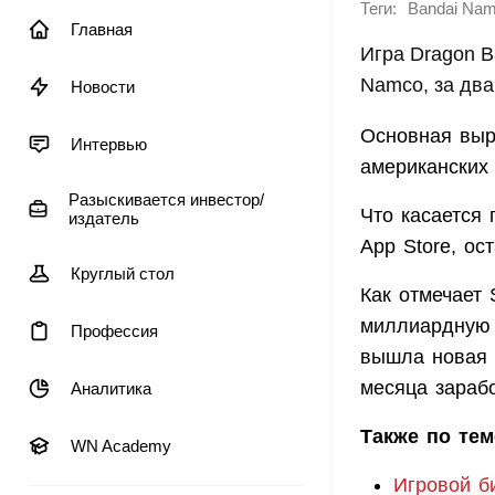
Теги:
Bandai Na
Главная
Игра Dragon B
Namco, за два
Новости
Основная выр
Интервью
американских
Разыскивается инвестор/
Что касается
издатель
App Store, ос
Круглый стол
Как отмечает 
миллиардную о
Профессия
вышла новая 
месяца зараб
Аналитика
Также по тем
WN Academy
Игровой б