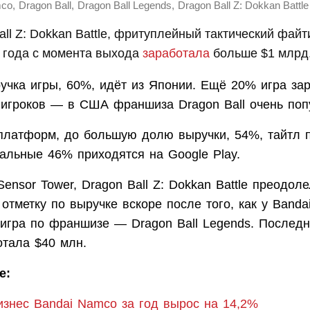
,
,
,
mco
Dragon Ball
Dragon Ball Legends
Dragon Ball Z: Dokkan Battle
all Z: Dokkan Battle, фритуплейный тактический файт
 года с момента выхода
заработала
больше $1 млрд
учка игры, 60%, идёт из Японии. Ещё 20% игра за
 игроков — в США франшиза Dragon Ball очень поп
 платформ, до большую долю выручки, 54%, тайтл п
тальные 46% приходятся на Google Play.
Sensor Tower, Dragon Ball Z: Dokkan Battle преодол
тметку по выручке вскоре после того, как у Band
игра по франшизе — Dragon Ball Legends. Последн
отала $40 млн.
е:
изнес Bandai Namco за год вырос на 14,2%