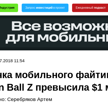
Индустрия
Запрос
инвестиций
в проект
Ежедневный
подкаст
7.2018 11:54
ка мобильного файти
n Ball Z превысила $1
но:
Cеpебрякoв Apтем