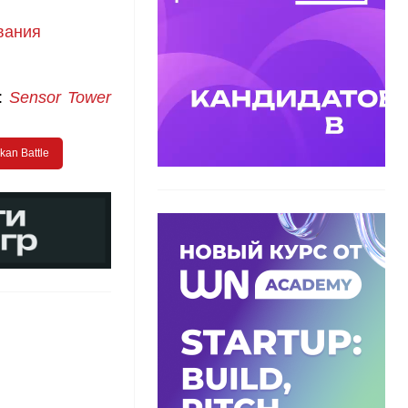
вания
:
Sensor Tower
kan Battle