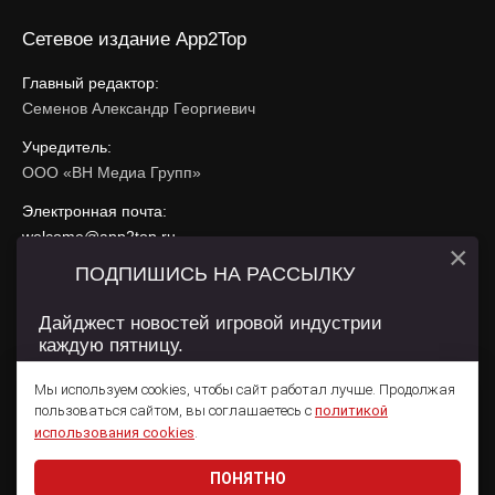
Сетевое издание App2Top
Главный редактор:
Семенов Александр Георгиевич
Учредитель:
ООО «ВН Медиа Групп»
Электронная почта:
welcome@app2top.ru
×
ПОДПИШИСЬ НА РАССЫЛКУ
При использовании материалов активная ссылка на
app2top.ru
обязательна.
Дайджест новостей игровой индустрии
каждую пятницу.
Сайт использует IP адреса, cookie, данные геолокации
Пользователей сайта и сервис «Яндекс Метрика». Условия
Мы используем cookies, чтобы сайт работал лучше. Продолжая
использования содержатся в
Политике конфиденциальности
и
пользоваться сайтом, вы соглашаетесь с
политикой
Пользовательском соглашении
.
Подписаться
использования cookies
.
ПОНЯТНО
Даю согласие на обработку
персональных данных