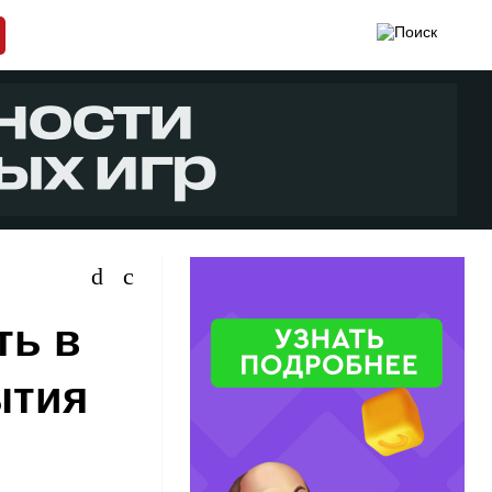
ть в
ытия