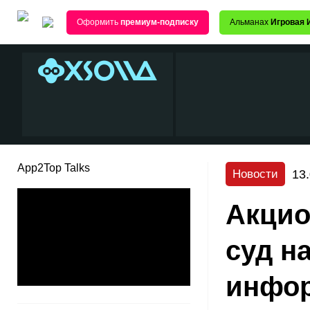
Оформить
премиум-подписку
Альманах
Игровая 
App2Top Talks
13
Новости
Акцио
суд н
инфор