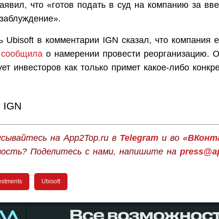
аявил, что «готов подать в суд на компанию за вв
 заблуждение».
 Ubisoft в комментарии IGN сказал, что компания 
д
сообщила
о намерении провести реорганизацию. 
т инвесторов как только примет какое-либо конкр
IGN
сывайтесь на App2Top.ru в
Telegram
и во
«ВКонт
вость? Поделитесь с нами, напишите на
press@ap
estments
Ubisoft