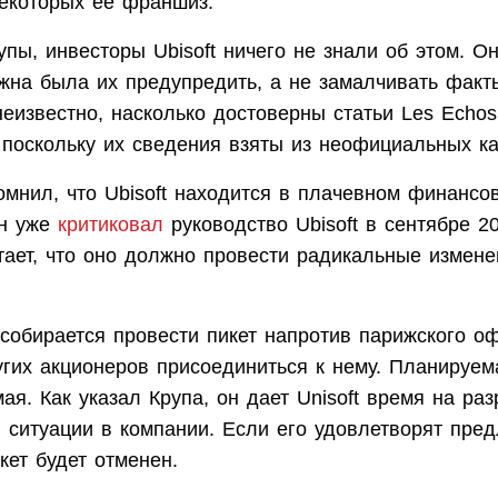
екоторых ее франшиз.
пы, инвесторы Ubisoft ничего не знали об этом. Он
жна была их предупредить, а не замалчивать факты
неизвестно, насколько достоверны статьи Les Echos
 поскольку их сведения взяты из неофициальных к
омнил, что Ubisoft находится в плачевном финансо
Он уже
критиковал
руководство Ubisoft в сентябре 20
тает, что оно должно провести радикальные измене
собирается провести пикет напротив парижского оф
угих акционеров присоединиться к нему. Планируем
ая. Как указал Крупа, он дает Unisoft время на ра
 ситуации в компании. Если его удовлетворят пре
кет будет отменен.