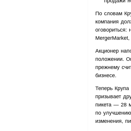
продажи н
По словам Кру
компания дол
оговориться: 
MergerMarket,
Акционер нап
положении. 
прежнему счи
бизнесе.
Теперь Крупа 
призывает др
пикета — 28 м
по улучшению
изменения, пи