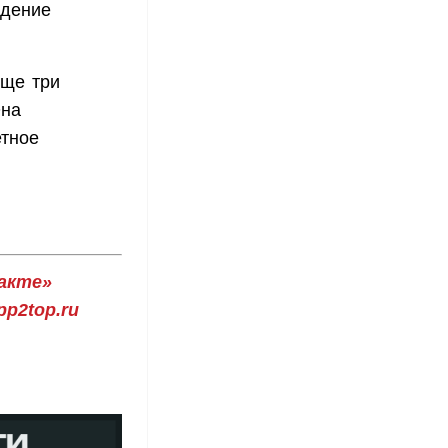
едение
еще три
Она
етное
акте»
p2top.ru