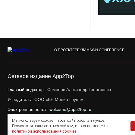
О ПРОЕКТЕ
РЕКЛАМА
WN CONFERENCE
Сетевое издание App2Top
Главный редактор:
Семенов Александр Георгиевич
Учредитель:
ООО «ВН Медиа Групп»
Электронная почта:
welcome@app2top.ru
Мы используем cookies, чтобы сайт работал лучше.
Продолжая пользоваться сайтом, вы соглашаетесь с
политикой использования cookies
.
© 2011 — 2026 App2Top