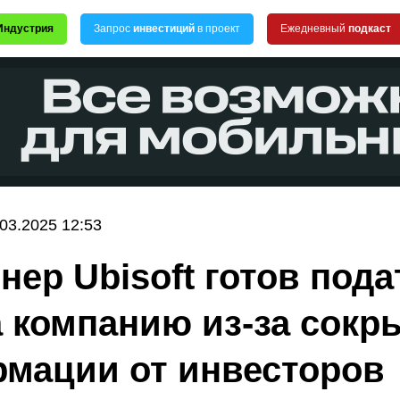
Индустрия
Запрос
инвестиций
в проект
Ежедневный
подкаст
.03.2025 12:53
нер Ubisoft готов пода
а компанию из-за сокр
мации от инвесторов