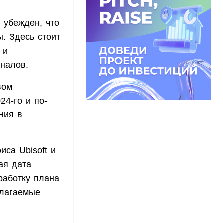
 убежден, что
. Здесь стоит
 и
аналов.
вом
24-го и по-
ния в
иса Ubisoft и
ая дата
зработку плана
длагаемые