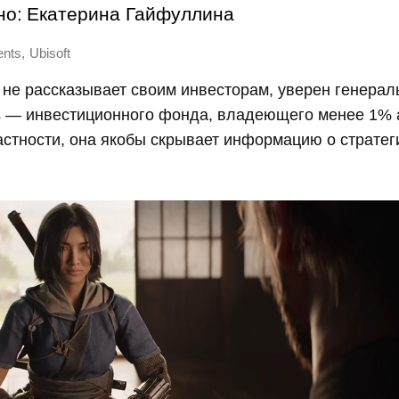
но:
Екатерина Гайфуллина
,
ents
Ubisoft
е не рассказывает своим инвесторам, уверен генера
ts — инвестиционного фонда, владеющего менее 1% 
астности, она якобы скрывает информацию о страте