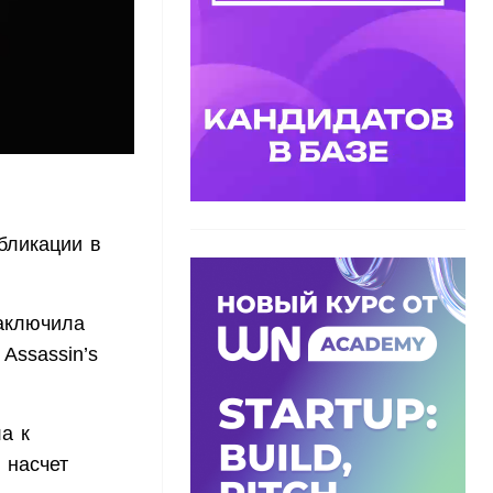
бликации в
заключила
Assassin’s
а к
й насчет