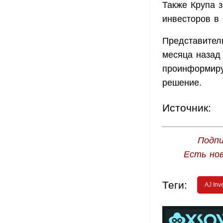
Также Крупа з
инвесторов в
Представитель
месяца наза
проинформируе
решение.
Источник:
Подпи
Есть но
Теги:
AJ Inv