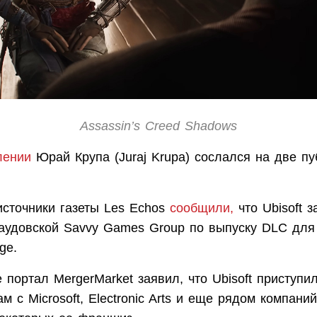
Assassin’s Creed Shadows
лении
Юрай Крупа (Juraj Krupa) сослался на две пу
источники газеты Les Echos
сообщили,
что Ubisoft 
саудовской Savvy Games Group по выпуску DLC для 
ge.
портал MergerMarket заявил, что Ubisoft приступил
м с Microsoft, Electronic Arts и еще рядом компани