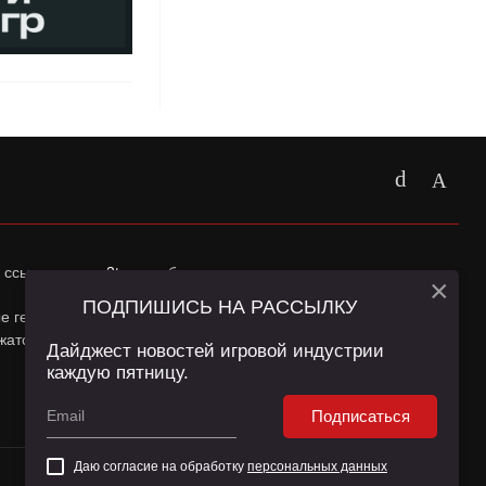
 ссылка на
app2top.ru
обязательна.
×
ПОДПИШИСЬ НА РАССЫЛКУ
ные геолокации Пользователей сайта и сервис «Яндекс
жатся в
Политике конфиденциальности
и
Пользовательском
Дайджест новостей игровой индустрии
каждую пятницу.
Подписаться
Даю согласие на обработку
персональных данных
16+