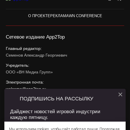
О ПРОЕКТЕ
РЕКЛАМА
WN CONFERENCE
Сетевое издание App2Top
Главный редактор:
Семенов Александр Георгиевич
Учредитель:
ООО «ВН Медиа Групп»
Электронная почта:
welcome@app2top.ru
×
ПОДПИШИСЬ НА РАССЫЛКУ
При использовании материалов активная ссылка на
app2top.ru
обязательна.
Дайджест новостей игровой индустрии
каждую пятницу.
Сайт использует IP адреса, cookie, данные геолокации
Пользователей сайта и сервис «Яндекс Метрика». Условия
Мы используем cookies, чтобы сайт работал лучше. Продолжая