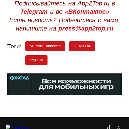
Подписывайтесь на App2Top.ru в
Telegram
и во
«ВКонтакте»
Есть новость? Поделитесь с нами,
напишите на
press@app2top.ru
Теги:
All Parts Connected
All Will Fall
tinyBuild