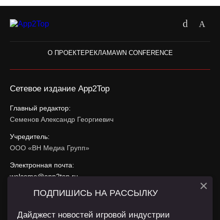
О ПРОЕКТЕ
РЕКЛАМА
WN CONFERENCE
Сетевое издание App2Top
Главный редактор:
Семенов Александр Георгиевич
Учредитель:
ООО «ВН Медиа Групп»
Электронная почта:
welcome@app2top.ru
×
ПОДПИШИСЬ НА РАССЫЛКУ
При использовании материалов активная ссылка на
app2top.ru
обязательна.
Дайджест новостей игровой индустрии