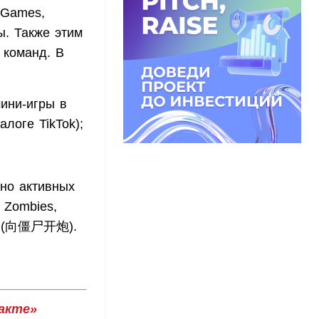
7Games,
ы. Также этим
 команд. В
ини-игры в
логе TikTok);
но активных
s Zombies,
ler (向僵尸开炮).
акте»