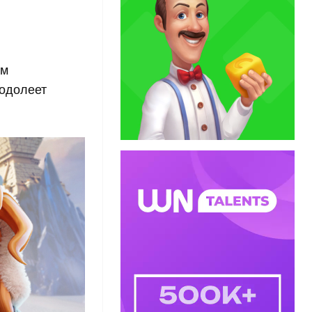
ам
еодолеет