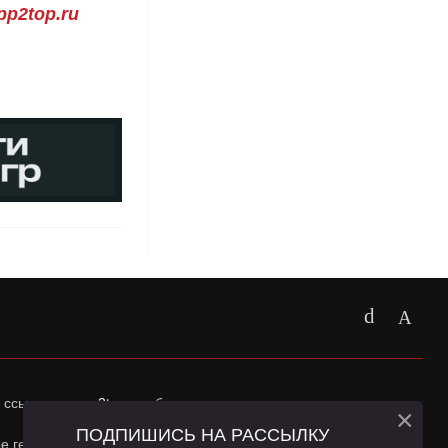
p2top.ru
 ссылка на
app2top.ru
обязательна.
×
ПОДПИШИСЬ НА РАССЫЛКУ
ные геолокации Пользователей сайта и сервис «Яндекс