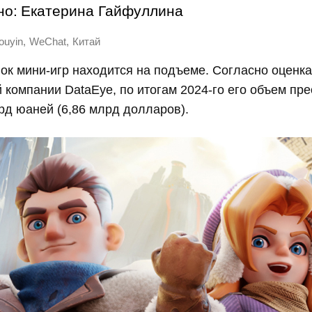
но:
Екатерина Гайфуллина
,
,
ouyin
WeChat
Китай
ок мини-игр находится на подъеме. Согласно оценк
 компании DataEye, по итогам 2024-го его объем пр
рд юаней (6,86 млрд долларов).