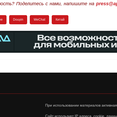
вость? Поделитесь с нами, напишите на
press@ap
ye
Douyin
WeChat
Китай
При использовании материалов активная
Сайт использует IP адреса, cookie, дан