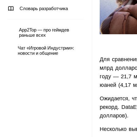
Словарь разработчика
App2Top — про геймдев
раньше всех
Чат «Игровой Индустрии»:
новости и общение
Для сравнения
млрд долларо
году — 21,7 
юаней (4,17 
Ожидается, ч
рекорд. Data
долларов).
Несколько выв