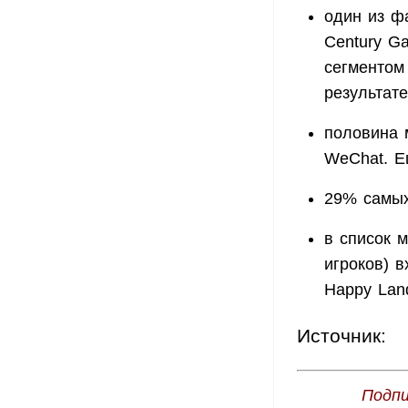
один из ф
Century G
сегментом
результат
половина 
WeChat. Е
29% самых
в список 
игроков) в
Happy Lan
Источник:
Подпи