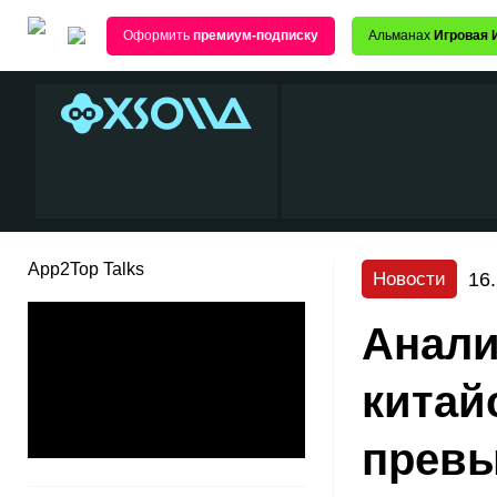
Оформить
премиум-подписку
Альманах
Игровая 
App2Top Talks
16
Новости
Анали
китай
превы