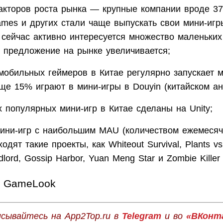
акторов роста рынка — крупные компании вроде 3
ames и других стали чаще выпускать свои мини-игр
 сейчас активно интересуется множество маленьких
е предложение на рынке увеличивается;
мобильных геймеров в Китае регулярно запускает м
ще 15% играют в мини-игры в Douyin (китайском ана
 популярных мини-игр в Китае сделаны на Unity;
мини-игр с наибольшим MAU (количеством ежемесяч
ходят такие проекты, как Whiteout Survival, Plants v
dlord, Gossip Harbor, Yuan Meng Star и Zombie Kil
GameLook
сывайтесь на App2Top.ru в
Telegram
и во
«ВКонт