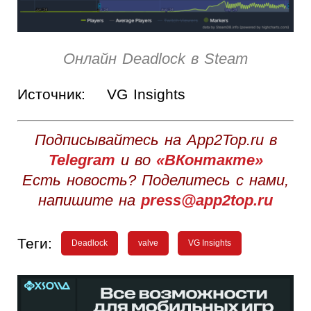
Онлайн Deadlock в Steam
Источник:
VG Insights
Подписывайтесь на App2Top.ru в
Telegram
и во
«ВКонтакте»
Есть новость? Поделитесь с нами,
напишите на
press@app2top.ru
Теги:
Deadlock
valve
VG Insights