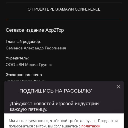
О ПРОЕКТЕ
РЕКЛАМА
WN CONFERENCE
Сетевое издание App2Top
Главный редактор:
Семенов Александр Георгиевич
Учредитель:
ООО «ВН Медиа Групп»
Электронная почта:
welcome@app2top.ru
×
ПОДПИШИСЬ НА РАССЫЛКУ
При использовании материалов активная ссылка на
app2top.ru
обязательна.
Дайджест новостей игровой индустрии
каждую пятницу.
Сайт использует IP адреса, cookie, данные геолокации
Пользователей сайта и сервис «Яндекс Метрика». Условия
Мы используем cookies, чтобы сайт работал лучше. Продолжая
использования содержатся в
Политике конфиденциальности
и
пользоваться сайтом, вы соглашаетесь с
политикой