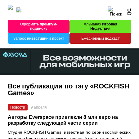
Оформить
премиум-
Альманах
Игровая
подписку
Индустрия
Запрос
инвестиций
в проект
Ежедневный
подкаст
Все публикации по тэгу «ROCKFISH
Games»
Новости
9 апреля
Авторы Everspace привлекли 8 млн евро на
разработку следующей части серии
Студия ROCKFISH Games, известная по серии космических
шутеров Everspace, получила крупный грант от властей