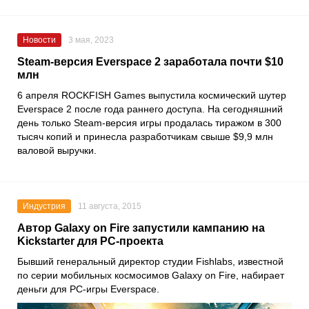
Новости
3 мая, 2023
Steam-версия Everspace 2 заработала почти $10
млн
6 апреля
ROCKFISH Games
выпустила космический шутер
Everspace 2
после года раннего доступа. На сегодняшний
день только
Steam
-версия игры продалась тиражом в 300
тысяч копий и принесла разработчикам свыше $9,9 млн
валовой выручки.
Индустрия
11 августа, 2015
Автор Galaxy on Fire запустили кампанию на
Kickstarter для PC-проекта
Бывший генеральный директор студии Fishlabs, известной
по серии мобильных космосимов Galaxy on Fire, набирает
деньги для PC-игры Everspace.