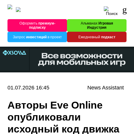
Оформить
премиум-
Альманах
Игровая
подписку
Индустрия
Запрос
инвестиций
в проект
Ежедневный
подкаст
01.07.2026 16:45
News Assistant
Авторы Eve Online
опубликовали
исходный код движка