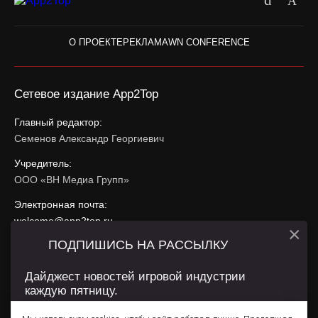
О ПРОЕКТЕ
РЕКЛАМА
WN CONFERENCE
Сетевое издание App2Top
Главный редактор:
Семенов Александр Георгиевич
Учредитель:
ООО «ВН Медиа Групп»
Электронная почта:
welcome@app2top.ru
×
ПОДПИШИСЬ НА РАССЫЛКУ
При использовании материалов активная ссылка на
app2top.ru
обязательна.
Дайджест новостей игровой индустрии
каждую пятницу.
Сайт использует IP адреса, cookie, данные геолокации
Пользователей сайта и сервис «Яндекс Метрика». Условия