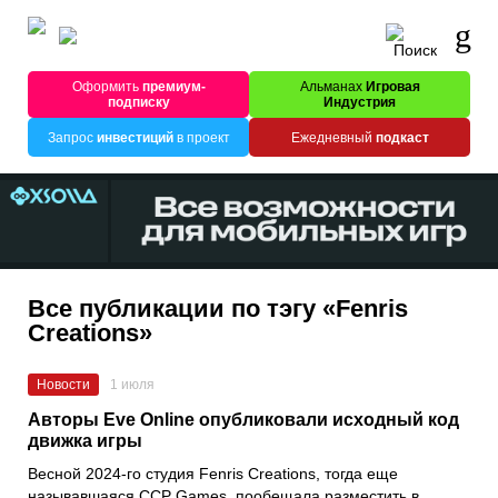
Оформить
премиум-
Альманах
Игровая
подписку
Индустрия
Запрос
инвестиций
в проект
Ежедневный
подкаст
Все публикации по тэгу «Fenris
Creations»
Новости
1 июля
Авторы Eve Online опубликовали исходный код
движка игры
Весной 2024-го студия Fenris Creations, тогда еще
называвшаяся CCP Games, пообещала разместить в