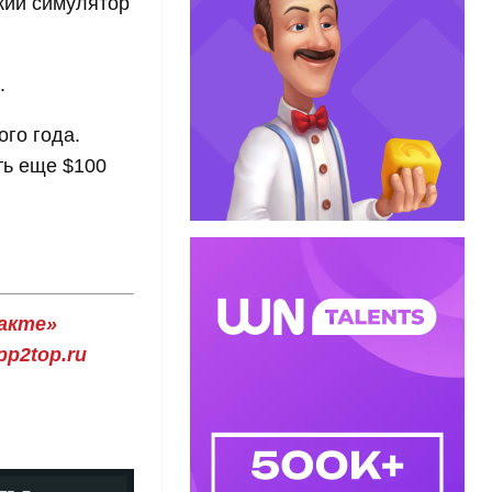
кий симулятор
.
.
го года.
ть еще $100
акте»
p2top.ru