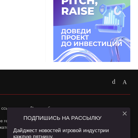
 ссылка на
app2top.ru
обязательна.
×
ПОДПИШИСЬ НА РАССЫЛКУ
ные геолокации Пользователей сайта и сервис «Яндекс
жатся в
Политике конфиденциальности
и
Пользовательском
Дайджест новостей игровой индустрии
каждую пятницу.