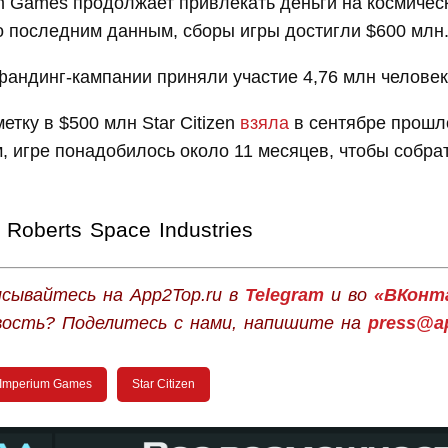
m Games продолжает привлекать деньги на космичес
 По последним данным, сборы игры достигли $600 млн
фандинг-кампании приняли участие 4,76 млн человек
етку в $500 млн Star Citizen
взяла
в сентябре прошло
, игре понадобилось около 11 месяцев, чтобы собра
Roberts Space Industries
сывайтесь на App2Top.ru в
Telegram
и во
«ВКонт
вость? Поделитесь с нами, напишите на
press@ap
 Imperium Games
Star Citizen