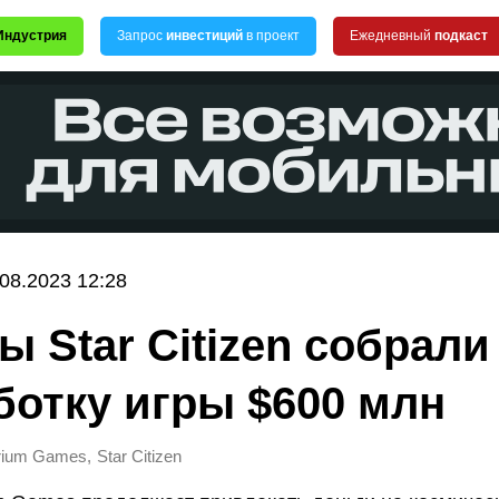
Индустрия
Запрос
инвестиций
в проект
Ежедневный
подкаст
.08.2023 12:28
ы Star Citizen собрали
ботку игры $600 млн
,
rium Games
Star Citizen