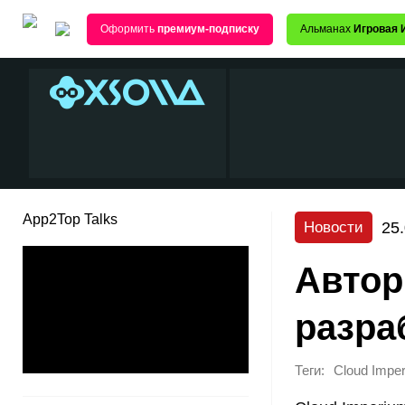
Оформить
премиум-подписку
Альманах
Игровая 
App2Top Talks
25
Новости
Автор
разра
Теги:
Cloud Impe