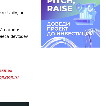
ке Unity, но
Игнатов и
неса devtodev
акте»
p2top.ru