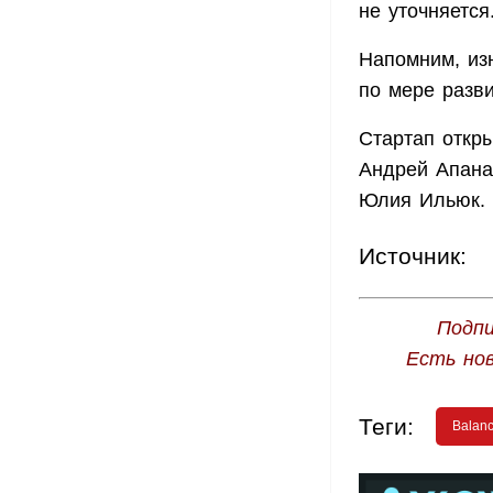
не уточняется
Напомним, изн
по мере разв
Стартап откр
Андрей Апана
Юлия Ильюк.
Источник:
Подпи
Есть но
Теги:
Balan