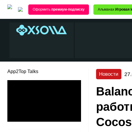
Оформить
премиум-подписку
Альманах
Игровая 
App2Top Talks
27
Новости
Balan
работ
Cocos