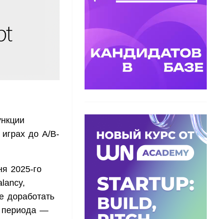
нкции
 играх до A/B-
ня 2025-го
lancy,
е доработать
о периода —