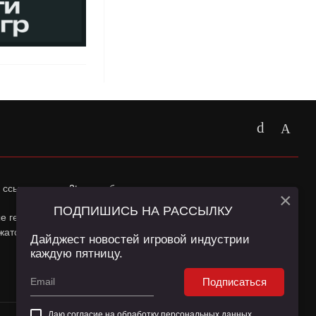
 ссылка на
app2top.ru
обязательна.
×
ПОДПИШИСЬ НА РАССЫЛКУ
ные геолокации Пользователей сайта и сервис «Яндекс
жатся в
Политике конфиденциальности
и
Пользовательском
Дайджест новостей игровой индустрии
каждую пятницу.
Подписаться
Даю согласие на обработку
персональных данных