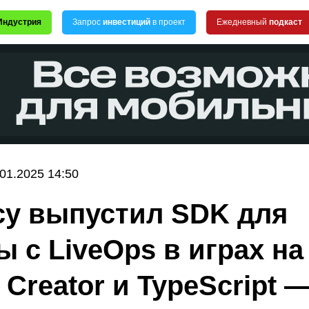
Индустрия
Запрос
инвестиций
в проект
Ежедневный
подкаст
.01.2025 14:50
cy выпустил SDK для
ы с LiveOps в играх на
 Creator и TypeScript 