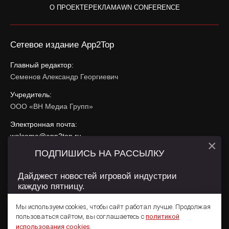
О ПРОЕКТЕ
РЕКЛАМА
WN CONFERENCE
Сетевое издание App2Top
Главный редактор:
Семенов Александр Георгиевич
Учредитель:
ООО «ВН Медиа Групп»
Электронная почта:
welcome@app2top.ru
×
ПОДПИШИСЬ НА РАССЫЛКУ
При использовании материалов активная ссылка на
app2top.ru
обязательна.
Дайджест новостей игровой индустрии
каждую пятницу.
Сайт использует IP адреса, cookie, данные геолокации
Пользователей сайта и сервис «Яндекс Метрика». Условия
Мы используем cookies, чтобы сайт работал лучше. Продолжая
использования содержатся в
Политике конфиденциальности
и
пользоваться сайтом, вы соглашаетесь с
политикой
Пользовательском соглашении
.
Подписаться
использования cookies
.