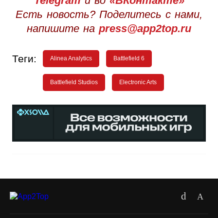
Telegram
и во
«ВКонтакте»
Есть новость? Поделитесь с нами,
напишите на
press@app2top.ru
Теги:
Alinea Analytics
Battlefield 6
Battlefield Studios
Electronic Arts