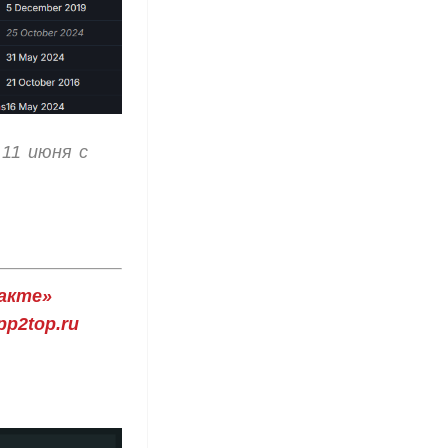
 11 июня с
акте»
p2top.ru