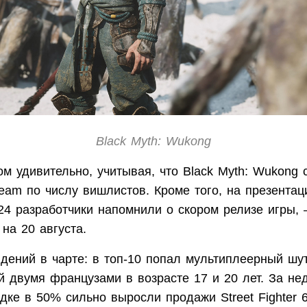
Black Myth: Wukong
м удивительно, учитывая, что Black Myth: Wukong 
eam по числу вишлистов. Кроме того, на презента
24 разработчики напомнили о скором релизе игры,
на 20 августа.
дений в чарте: в топ-10 попал мультиплеерный шу
й двумя французами в возрасте 17 и 20 лет. За не
дке в 50% сильно выросли продажи Street Fighter 