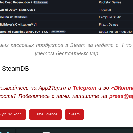
мых кассовых продуктов в Steam за неделю с 4 по
учетом бесплатных игр
SteamDB
сывайтесь на App2Top.ru в
Telegram
и во
«ВКонт
вость? Поделитесь с нами, напишите на
press@ap
Myth: Wukong
Game Science
Steam