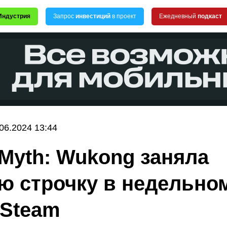
Индустрия
Запрос
инвестиций
в проект
Ежедневный
подкаст
.06.2024 13:44
 Myth: Wukong заняла
ю строчку в недельно
 Steam