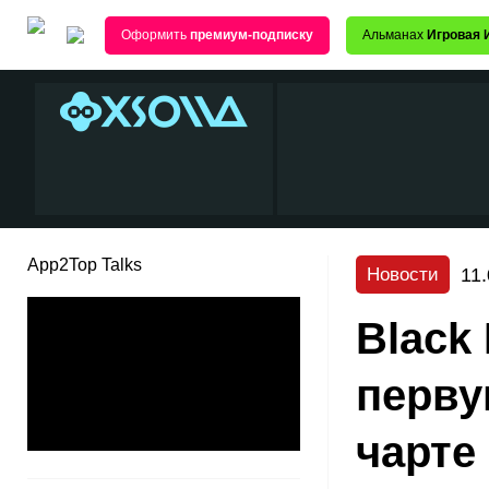
Оформить
премиум-подписку
Альманах
Игровая 
App2Top Talks
11
Новости
Black
перву
чарте