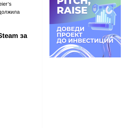
ier’s
одолжила
Steam за