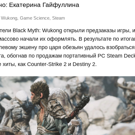
но:
Екатерина Гайфуллина
,
,
: Wukong
Game Science
Steam
тели Black Myth: Wukong открыли предзаказы игры, 
массово начали их оформлять. В результате по итога
левому экшену про царя обезьян удалось взобратьс
та, обогнав по продажам портативный PC Steam Deck
иты, как Counter-Strike 2 и Destiny 2.