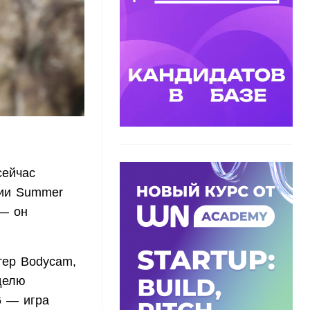
сейчас
ции Summer
 — он
тер Bodycam,
делю
6 — игра