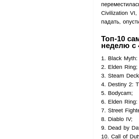
переместилась
Civilization 
падать, опуст
Топ-10 са
неделю с 
1. Black Myth
2. Elden Ring;
3. Steam Deck
4. Destiny 2: 
5. Bodycam;
6. Elden Ring:
7. Street Fight
8. Diablo IV;
9. Dead by Day
10. Call of Dut