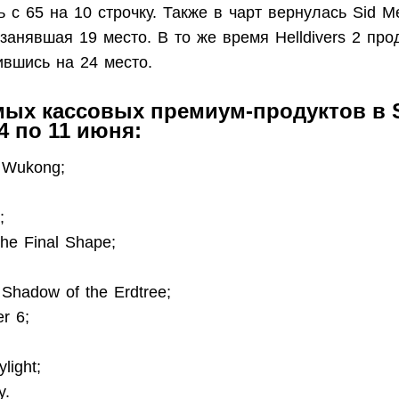
 с 65 на 10 строчку. Также в чарт вернулась Sid Me
VI, занявшая 19 место. В то же время Helldivers 2 пр
ившись на 24 место.
мых кассовых премиум-продуктов в 
4 по 11 июня:
: Wukong;
;
The Final Shape;
 Shadow of the Erdtree;
er 6;
light;
y.