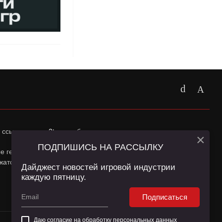
 ссылка на
app2top.ru
обязательна.
×
ПОДПИШИСЬ НА РАССЫЛКУ
ные геолокации Пользователей сайта и сервис «Яндекс
жатся в
Политике конфиденциальности
и
Пользовательском
Дайджест новостей игровой индустрии
каждую пятницу.
Подписаться
Даю согласие на обработку
персональных данных