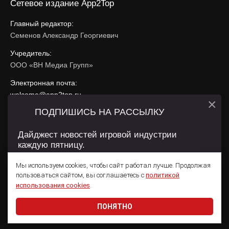
Сетевое издание App2Top
Главный редактор:
Семенов Александр Георгиевич
Учредитель:
ООО «ВН Медиа Групп»
Электронная почта:
welcome@app2top.ru
×
ПОДПИШИСЬ НА РАССЫЛКУ
При использовании материалов активная ссылка на
app2top.ru
обязательна.
Дайджест новостей игровой индустрии
каждую пятницу.
Сайт использует IP адреса, cookie, данные геолокации
Пользователей сайта и сервис «Яндекс Метрика». Условия
Мы используем cookies, чтобы сайт работал лучше. Продолжая
использования содержатся в
Политике конфиденциальности
и
пользоваться сайтом, вы соглашаетесь с
политикой
Пользовательском соглашении
.
Подписаться
использования cookies
.
ПОНЯТНО
Даю согласие на обработку
персональных данных
© 2011 — 2026 App2Top
16+