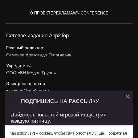
О ПРОЕКТЕ
РЕКЛАМА
WN CONFERENCE
Сетевое издание App2Top
Главный редактор:
Семенов Александр Георгиевич
Учредитель:
ООО «ВН Медиа Групп»
Электронная почта:
welcome@app2top.ru
×
ПОДПИШИСЬ НА РАССЫЛКУ
При использовании материалов активная ссылка на
app2top.ru
обязательна.
Дайджест новостей игровой индустрии
каждую пятницу.
Сайт использует IP адреса, cookie, данные геолокации
Пользователей сайта и сервис «Яндекс Метрика». Условия
Мы используем cookies, чтобы сайт работал лучше. Продолжая
использования содержатся в
Политике конфиденциальности
и