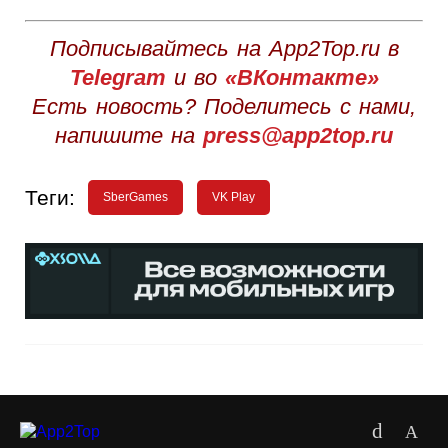
Подписывайтесь на App2Top.ru в
Telegram
и во
«ВКонтакте»
Есть новость? Поделитесь с нами,
напишите на
press@app2top.ru
Теги:
SberGames
VK Play