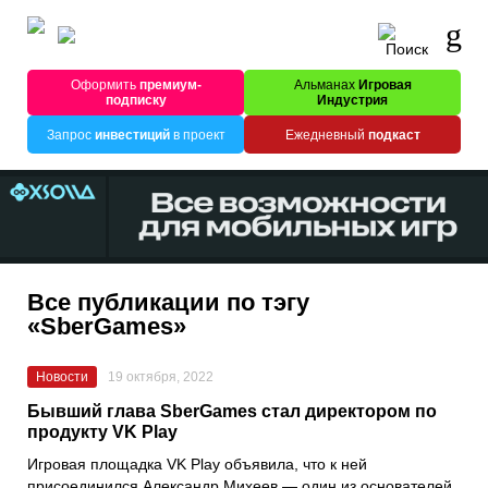
Оформить
премиум-
Альманах
Игровая
подписку
Индустрия
Запрос
инвестиций
в проект
Ежедневный
подкаст
Все публикации по тэгу
«SberGames»
Новости
19 октября, 2022
Бывший глава SberGames стал директором по
продукту VK Play
Игровая площадка
VK Play
объявила, что к ней
присоединился
Александр Михеев
— один из основателей