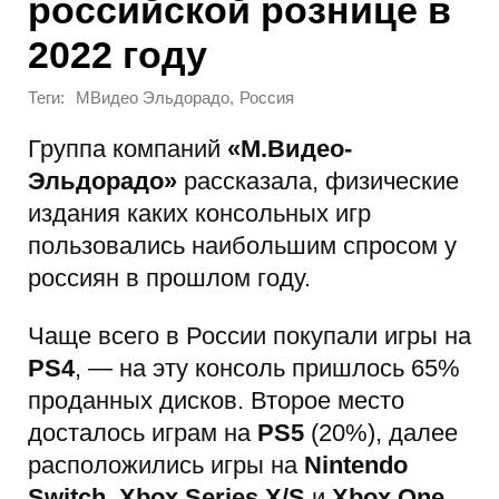
российской рознице в
2022 году
Теги:
,
MВидео Эльдорадо
Россия
Группа компаний
«М.Видео-
Эльдорадо»
рассказала, физические
издания каких консольных игр
пользовались наибольшим спросом у
россиян в прошлом году.
Чаще всего в России покупали игры на
PS4
, — на эту консоль пришлось 65%
проданных дисков. Второе место
досталось играм на
PS5
(20%), далее
расположились игры на
Nintendo
Switch, Xbox Series X/S
и
Xbox One
.