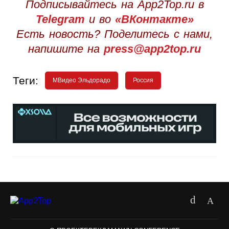
Подписывайтесь на App2Top.ru в
Telegram
и во
«ВКонтакте»
Есть новость? Поделитесь с нами,
напишите на
press@app2top.ru
Теги:
MВидео Эльдорадо
Россия