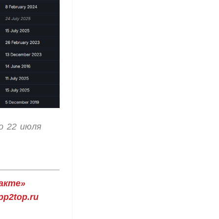
о 22 июля
акте»
p2top.ru