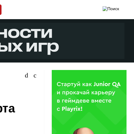
e
рта