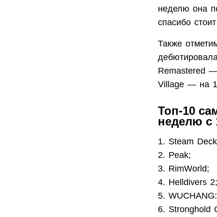
неделю она по
спасибо стоит
Также отметим 
дебютировала 
Remastered — 
Village — на 
Топ-10 са
неделю с 
1. Steam Deck
2. Peak;
3. RimWorld;
4. Helldivers 2
5. WUCHANG: F
6. Stronghold C