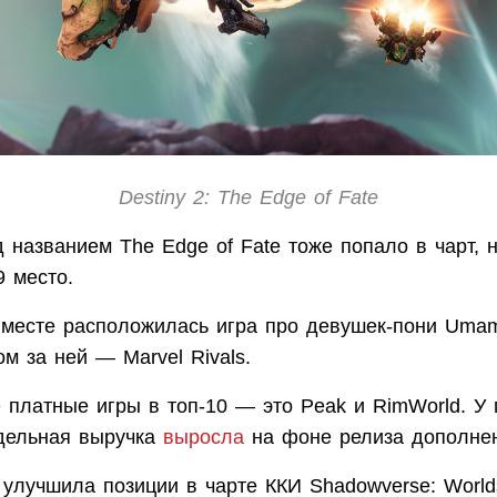
Destiny 2: The Edge of Fate
названием The Edge of Fate тоже попало в чарт, н
9 место.
 месте расположилась игра про девушек-пони Umam
ом за ней — Marvel Rivals.
 платные игры в топ-10 — это Peak и RimWorld. У 
дельная выручка
выросла
на фоне релиза дополнен
 улучшила позиции в чарте ККИ Shadowverse: World