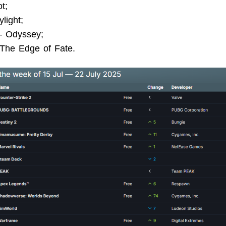
t;
light;
— Odyssey;
 The Edge of Fate.