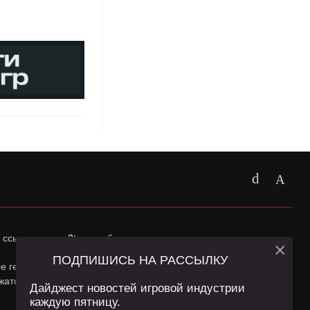
 ссылка на
app2top.ru
обязательна.
×
ПОДПИШИСЬ НА РАССЫЛКУ
ные геолокации Пользователей сайта и сервис «Яндекс
жатся в
Политике конфиденциальности
и
Пользовательском
Дайджест новостей игровой индустрии
каждую пятницу.