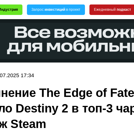
Индустрия
Запрос
инвестиций
в проект
Ежедневный
подкаст
.07.2025 17:34
нение The Edge of Fat
о Destiny 2 в топ-3 ча
ж Steam