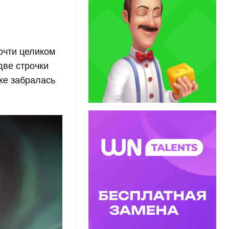
очти целиком
две строчки
же забралась