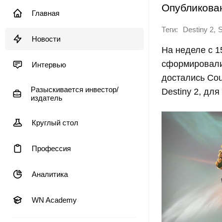
Опубликова
Главная
Теги:
,
Destiny 2
Новости
На неделе с 1
сформировали 
Интервью
достались Co
Разыскивается инвестор/
Destiny 2, дл
издатель
Круглый стол
Профессия
Аналитика
WN Academy