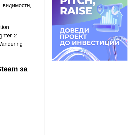
й видимости,
tion
ghter 2
Wandering
team за