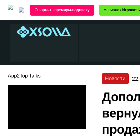
Оформить
премиум-подписку
Альманах
Игровая 
App2Top Talks
22
Новости
Допол
вернул
прода