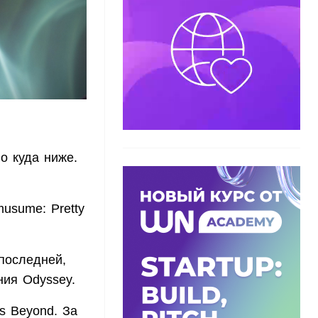
о куда ниже.
usume: Pretty
последней,
ия Odyssey.
s Beyond. За