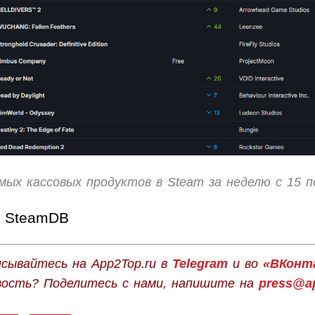
амых кассовых продуктов в Steam за неделю с 15 п
SteamDB
сывайтесь на App2Top.ru в
Telegram
и во
«ВКонт
вость? Поделитесь с нами, напишите на
press@ap