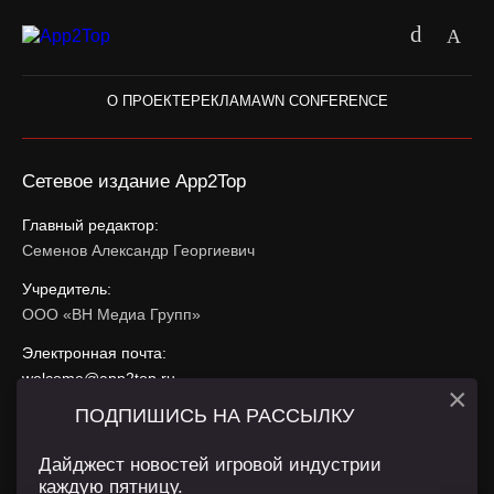
О ПРОЕКТЕ
РЕКЛАМА
WN CONFERENCE
Сетевое издание App2Top
Главный редактор:
Семенов Александр Георгиевич
Учредитель:
ООО «ВН Медиа Групп»
Электронная почта:
welcome@app2top.ru
×
ПОДПИШИСЬ НА РАССЫЛКУ
При использовании материалов активная ссылка на
app2top.ru
обязательна.
Дайджест новостей игровой индустрии
каждую пятницу.
Сайт использует IP адреса, cookie, данные геолокации