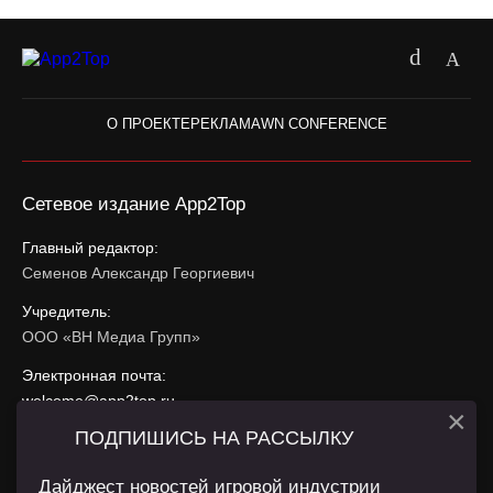
О ПРОЕКТЕ
РЕКЛАМА
WN CONFERENCE
Сетевое издание App2Top
Главный редактор:
Семенов Александр Георгиевич
Учредитель:
ООО «ВН Медиа Групп»
Электронная почта:
welcome@app2top.ru
×
ПОДПИШИСЬ НА РАССЫЛКУ
При использовании материалов активная ссылка на
app2top.ru
обязательна.
Дайджест новостей игровой индустрии