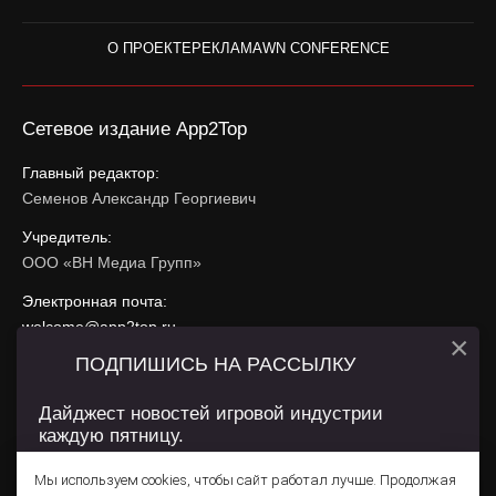
О ПРОЕКТЕ
РЕКЛАМА
WN CONFERENCE
Сетевое издание App2Top
Главный редактор:
Семенов Александр Георгиевич
Учредитель:
ООО «ВН Медиа Групп»
Электронная почта:
welcome@app2top.ru
×
ПОДПИШИСЬ НА РАССЫЛКУ
При использовании материалов активная ссылка на
app2top.ru
обязательна.
Дайджест новостей игровой индустрии
каждую пятницу.
Сайт использует IP адреса, cookie, данные геолокации
Пользователей сайта и сервис «Яндекс Метрика». Условия
Мы используем cookies, чтобы сайт работал лучше. Продолжая
использования содержатся в
Политике конфиденциальности
и