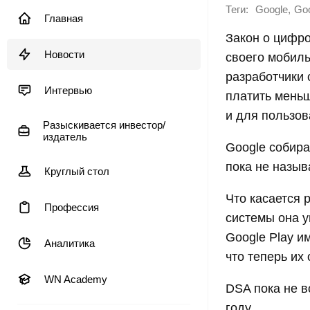
Теги:
,
Google
Goo
Главная
Закон о цифр
Новости
своего мобиль
разработчики 
Интервью
платить мень
и для пользов
Разыскивается инвестор/
издатель
Google собира
пока не назыв
Круглый стол
Что касается 
Профессия
системы она у
Google Play и
Аналитика
что теперь их
WN Academy
DSA пока не в
году.