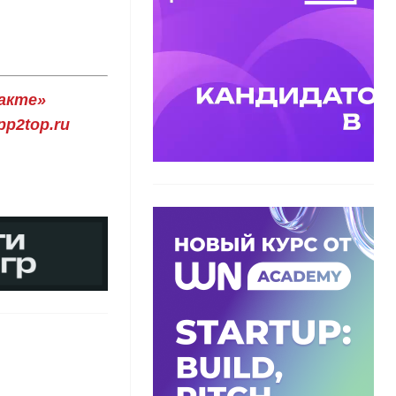
акте»
p2top.ru