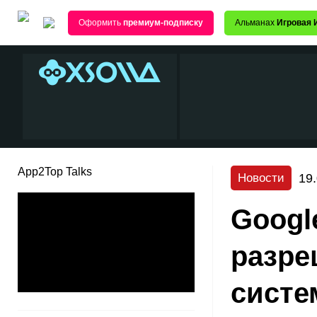
Оформить
премиум-подписку
Альманах
Игровая 
App2Top Talks
19
Новости
Googl
разре
систе