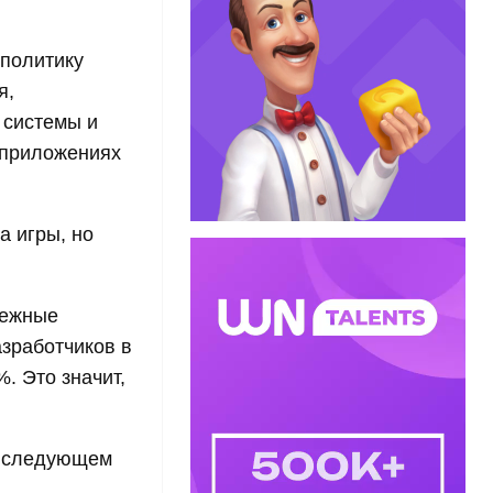
политику
я,
 системы и
х приложениях
а игры, но
тежные
азработчиков в
. Это значит,
 в следующем