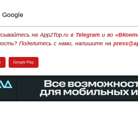
Google
сывайтесь на App2Top.ru в
Telegram
и во
«ВКонт
вость? Поделитесь с нами, напишите на
press@ap
e
Google Play