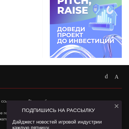
 ссылка на
app2top.ru
обязательна.
×
ПОДПИШИСЬ НА РАССЫЛКУ
ные геолокации Пользователей сайта и сервис «Яндекс
жатся в
Политике конфиденциальности
и
Пользовательском
Дайджест новостей игровой индустрии
каждую пятницу.