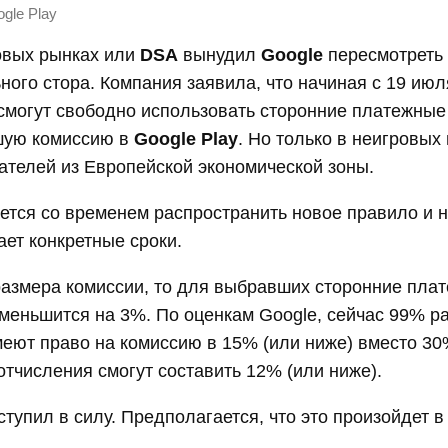
gle Play
овых рынках или
DSA
вынудил
Google
пересмотреть 
ного стора. Компания заявила, что начиная с 19 июл
смогут свободно использовать сторонние платежные
шую комиссию в
Google Play
. Но только в неигровы
ателей из Европейской экономической зоны.
ется со временем распространить новое правило и н
ает конкретные сроки.
размера комиссии, то для выбравших сторонние пла
меньшится на 3%. По оценкам Google, сейчас 99% р
меют право на комиссию в 15% (или ниже) вместо 30%
 отчисления смогут составить 12% (или ниже).
ступил в силу. Предполагается, что это произойдет