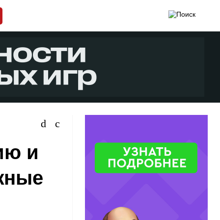
ию и
жные