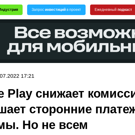
Индустрия
Запрос
инвестиций
в проект
Ежедневный
подкаст
.07.2022 17:21
e Play снижает комисс
шает сторонние плате
мы. Но не всем