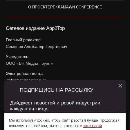
О ПРОЕКТЕ
РЕКЛАМА
WN CONFERENCE
Сетевое издание App2Top
Главный редактор:
Семенов Александр Георгиевич
Учредитель:
ООО «ВН Медиа Групп»
Электронная почта:
welcome@app2top.ru
×
ПОДПИШИСЬ НА РАССЫЛКУ
При использовании материалов активная ссылка на
app2top.ru
обязательна.
Дайджест новостей игровой индустрии
каждую пятницу.
Сайт использует IP адреса, cookie, данные геолокации
Пользователей сайта и сервис «Яндекс Метрика». Условия
Мы используем cookies, чтобы сайт работал лучше. Продолжая
использования содержатся в
Политике конфиденциальности
и
пользоваться сайтом, вы соглашаетесь с
политикой
Пользовательском соглашении
.