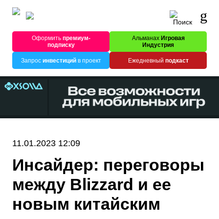
Оформить
премиум-
Альманах
Игровая
подписку
Индустрия
Запрос
инвестиций
в проект
Ежедневный
подкаст
11.01.2023 12:09
Инсайдер: переговоры
между Blizzard и ее
новым китайским