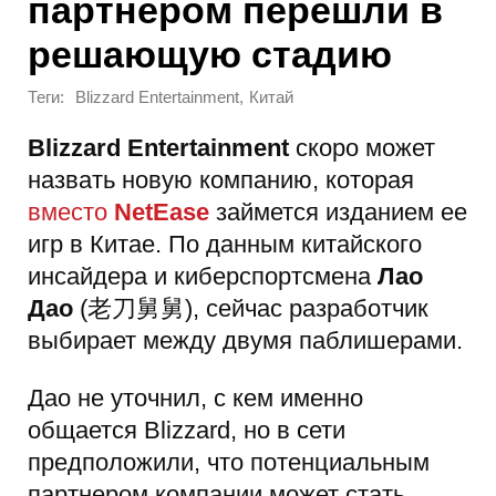
партнером перешли в
решающую стадию
Теги:
,
Blizzard Entertainment
Китай
Blizzard Entertainment
скоро может
назвать новую компанию, которая
вместо
NetEase
займется изданием ее
игр в Китае. По данным китайского
инсайдера и киберспортсмена
Лао
Дао
(老刀舅舅), сейчас разработчик
выбирает между двумя паблишерами.
Дао не уточнил, с кем именно
общается Blizzard, но в сети
предположили, что потенциальным
партнером компании может стать