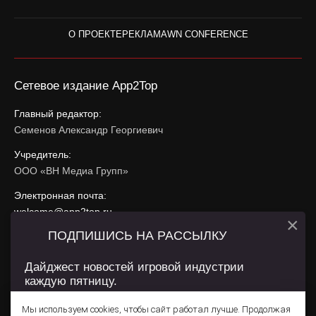
О ПРОЕКТЕ
РЕКЛАМА
WN CONFERENCE
Сетевое издание App2Top
Главный редактор:
Семенов Александр Георгиевич
Учредитель:
ООО «ВН Медиа Групп»
Электронная почта:
welcome@app2top.ru
×
ПОДПИШИСЬ НА РАССЫЛКУ
При использовании материалов активная ссылка на
app2top.ru
обязательна.
Дайджест новостей игровой индустрии
каждую пятницу.
Сайт использует IP адреса, cookie, данные геолокации
Пользователей сайта и сервис «Яндекс Метрика». Условия
Мы используем cookies, чтобы сайт работал лучше. Продолжая
использования содержатся в
Политике конфиденциальности
и