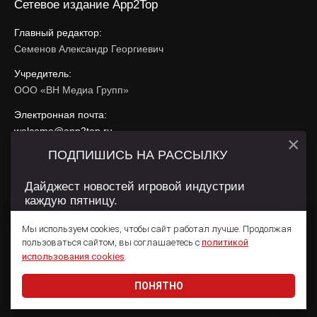
Сетевое издание App2Top
Главный редактор:
Семенов Александр Георгиевич
Учредитель:
ООО «ВН Медиа Групп»
Электронная почта:
welcome@app2top.ru
×
ПОДПИШИСЬ НА РАССЫЛКУ
При использовании материалов активная ссылка на
app2top.ru
обязательна.
Дайджест новостей игровой индустрии
каждую пятницу.
Сайт использует IP адреса, cookie, данные геолокации
Пользователей сайта и сервис «Яндекс Метрика». Условия
Мы используем cookies, чтобы сайт работал лучше. Продолжая
использования содержатся в
Политике конфиденциальности
и
пользоваться сайтом, вы соглашаетесь с
политикой
Пользовательском соглашении
.
Подписаться
использования cookies
.
ПОНЯТНО
Даю согласие на обработку
персональных данных
© 2011 — 2026 App2Top
16+