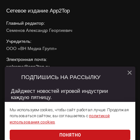
Сетевое издание App2Top
Главный редактор:
Семенов Александр Георгиевич
Учредитель:
ООО «ВН Медиа Групп»
Электронная почта:
welcome@app2top.ru
×
ПОДПИШИСЬ НА РАССЫЛКУ
При использовании материалов активная ссылка на
app2top.ru
обязательна.
Дайджест новостей игровой индустрии
каждую пятницу.
Сайт использует IP адреса, cookie, данные геолокации
Пользователей сайта и сервис «Яндекс Метрика». Условия
Мы используем cookies, чтобы сайт работал лучше. Продолжая
использования содержатся в
Политике конфиденциальности
и
пользоваться сайтом, вы соглашаетесь с
политикой
Пользовательском соглашении
.
Подписаться
использования cookies
.
ПОНЯТНО
Даю согласие на обработку
персональных данных
© 2011 — 2026 App2Top
16+