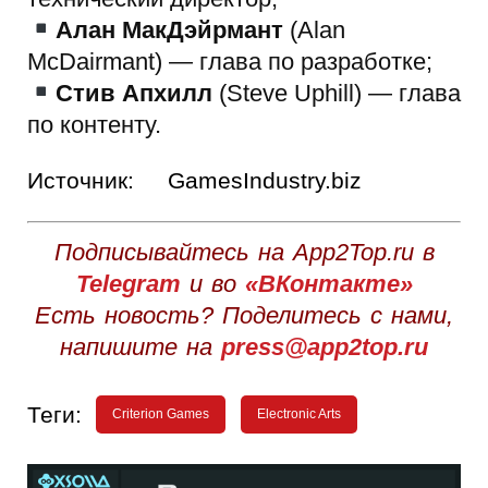
Алан МакДэйрмант
(Alan
McDairmant) — глава по разработке;
Стив Апхилл
(Steve Uphill) — глава
по контенту.
Источник:
GamesIndustry.biz
Подписывайтесь на App2Top.ru в
Telegram
и во
«ВКонтакте»
Есть новость? Поделитесь с нами,
напишите на
press@app2top.ru
Теги:
Criterion Games
Electronic Arts