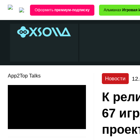
Оформить
премиум-подписку
Альманах
Игровая 
App2Top Talks
12
Новости
К рел
67 иг
проек