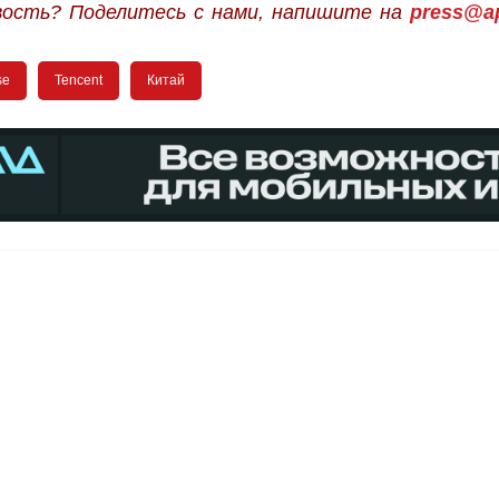
вость? Поделитесь с нами, напишите на
press@ap
se
Tencent
Китай