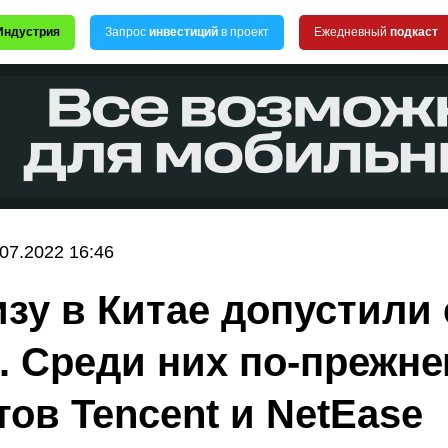
Индустрия
Запрос
инвестиций
в проект
Ежедневный
подкаст
.07.2022 16:46
изу в Китае допустили
р. Среди них по-прежне
тов Tencent и NetEase