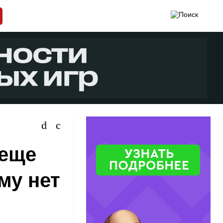
 еще
му нет