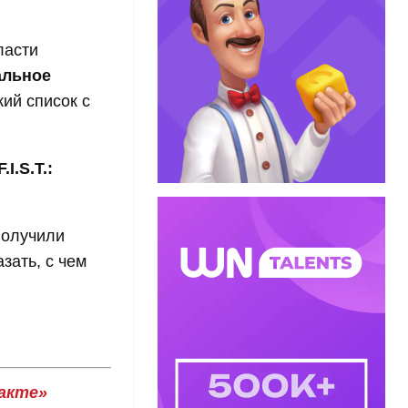
ласти
альное
ий список с
F.I.S.T.:
получили
зать, с чем
акте»