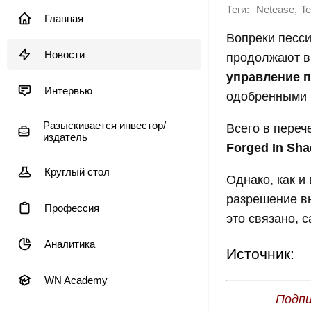
Теги:
,
Netease
Te
Главная
Вопреки песси
Новости
продолжают вы
управление п
Интервью
одобренными 
Разыскивается инвестор/
Всего в переч
издатель
Forged In Sh
Круглый стол
Однако, как и
разрешение вы
Профессия
это связано, 
Аналитика
Источник:
WN Academy
Подпи