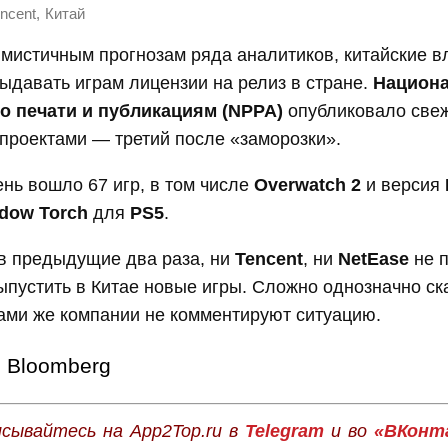
,
ncent
Китай
мистичным прогнозам ряда аналитиков, китайские в
давать играм лицензии на релиз в стране.
Национ
о печати и публикациям (NPPA)
опубликовало свеж
проектами — третий после «заморозки».
ень вошло 67 игр, в том числе
Overwatch
2
и версия
adow Torch
для
PS5
.
 в предыдущие два раза, ни
Tencent
, ни
NetEase
не 
пустить в Китае новые игры. Сложно однозначно ска
сами же компании не комментируют ситуацию.
Bloomberg
сывайтесь на App2Top.ru в
Telegram
и во
«ВКонт