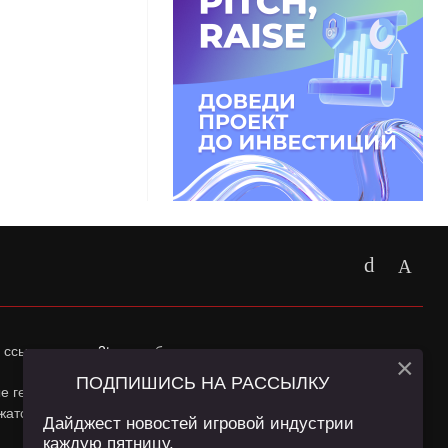
 ссылка на
app2top.ru
обязательна.
×
ПОДПИШИСЬ НА РАССЫЛКУ
ные геолокации Пользователей сайта и сервис «Яндекс
жатся в
Политике конфиденциальности
и
Пользовательском
Дайджест новостей игровой индустрии
каждую пятницу.