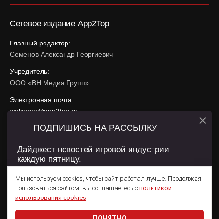
Сетевое издание App2Top
Главный редактор:
Семенов Александр Георгиевич
Учредитель:
ООО «ВН Медиа Групп»
Электронная почта:
welcome@app2top.ru
×
ПОДПИШИСЬ НА РАССЫЛКУ
При использовании материалов активная ссылка на
app2top.ru
обязательна.
Дайджест новостей игровой индустрии
каждую пятницу.
Сайт использует IP адреса, cookie, данные геолокации
Пользователей сайта и сервис «Яндекс Метрика». Условия
Мы используем cookies, чтобы сайт работал лучше. Продолжая
использования содержатся в
Политике конфиденциальности
и
пользоваться сайтом, вы соглашаетесь с
политикой
Пользовательском соглашении
.
Подписаться
использования cookies
.
ПОНЯТНО