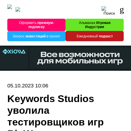
Оформить
премиум-
Альманах
Игровая
подписку
Индустрия
Запрос
инвестиций
в проект
Ежедневный
подкаст
05.10.2023 10:06
Keywords Studios
уволила
тестировщиков игр