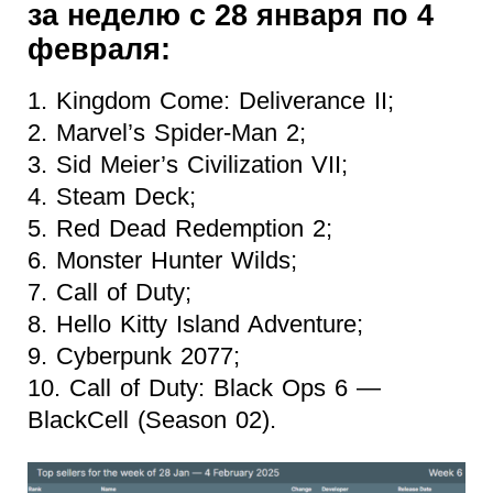
за неделю с 28 января по 4
февраля:
1. Kingdom Come: Deliverance II;
2. Marvel’s Spider-Man 2;
3. Sid Meier’s Civilization VII;
4. Steam Deck;
5. Red Dead Redemption 2;
6. Monster Hunter Wilds;
7. Call of Duty;
8. Hello Kitty Island Adventure;
9. Cyberpunk 2077;
10. Call of Duty: Black Ops 6 —
BlackCell (Season 02).