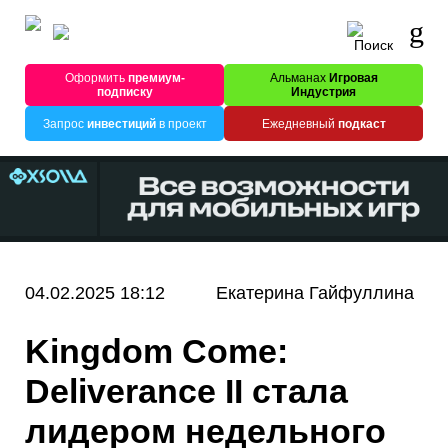
Оформить
премиум-
Альманах
Игровая
подписку
Индустрия
Запрос
инвестиций
в проект
Ежедневный
подкаст
04.02.2025 18:12
Екатерина Гайфуллина
Kingdom Come:
Deliverance II стала
лидером недельного