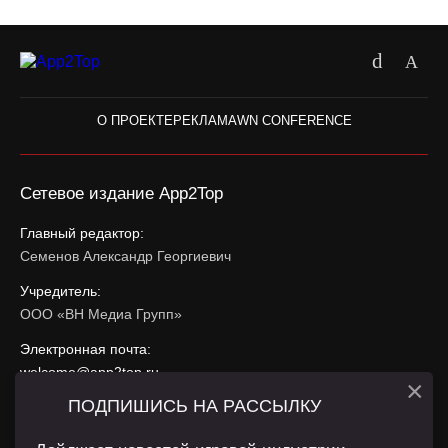
О ПРОЕКТЕ
РЕКЛАМА
WN CONFERENCE
Сетевое издание App2Top
Главный редактор:
Семенов Александр Георгиевич
Учредитель:
ООО «ВН Медиа Групп»
Электронная почта:
welcome@app2top.ru
×
ПОДПИШИСЬ НА РАССЫЛКУ
При использовании материалов активная ссылка на
app2top.ru
обязательна.