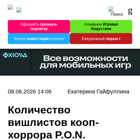
Оформить
премиум-
Альманах
Игровая
подписку
Индустрия
Запрос
инвестиций
в проект
Ежедневный
подкаст
08.06.2026 14:06
Екатерина Гайфуллина
Количество
вишлистов кооп-
хоррора P.O.N.