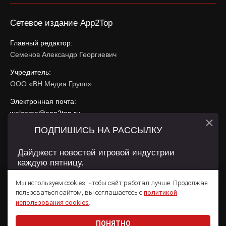
Сетевое издание App2Top
Главный редактор:
Семенов Александр Георгиевич
Учредитель:
ООО «ВН Медиа Групп»
Электронная почта:
welcome@app2top.ru
×
ПОДПИШИСЬ НА РАССЫЛКУ
При использовании материалов активная ссылка на
app2top.ru
обязательна.
Дайджест новостей игровой индустрии
каждую пятницу.
Сайт использует IP адреса, cookie, данные геолокации
Пользователей сайта и сервис «Яндекс Метрика». Условия
Мы используем cookies, чтобы сайт работал лучше. Продолжая
использования содержатся в
Политике конфиденциальности
и
пользоваться сайтом, вы соглашаетесь с
политикой
Пользовательском соглашении
.
Подписаться
использования cookies
.
ПОНЯТНО