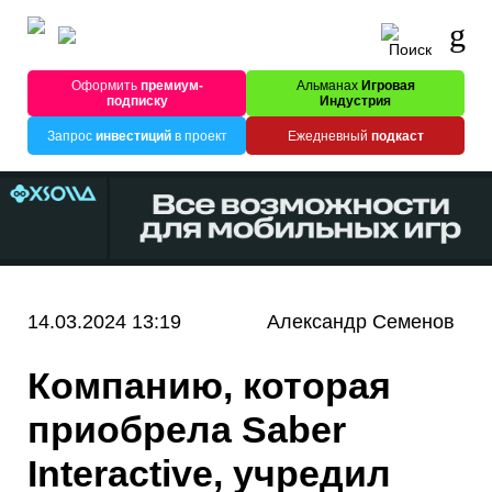
Оформить
премиум-
Альманах
Игровая
подписку
Индустрия
Запрос
инвестиций
в проект
Ежедневный
подкаст
14.03.2024 13:19
Александр Семенов
Компанию, которая
приобрела Saber
Interactive, учредил