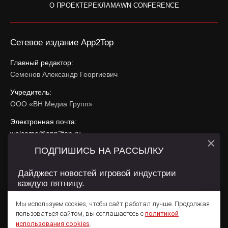
О ПРОЕКТЕ
РЕКЛАМА
WN CONFERENCE
Сетевое издание App2Top
Главный редактор:
Семенов Александр Георгиевич
Учредитель:
ООО «ВН Медиа Групп»
Электронная почта:
welcome@app2top.ru
×
ПОДПИШИСЬ НА РАССЫЛКУ
При использовании материалов активная ссылка на
app2top.ru
обязательна.
Дайджест новостей игровой индустрии
каждую пятницу.
Сайт использует IP адреса, cookie, данные геолокации
Пользователей сайта и сервис «Яндекс Метрика». Условия
Мы используем cookies, чтобы сайт работал лучше. Продолжая
использования содержатся в
Политике конфиденциальности
и
пользоваться сайтом, вы соглашаетесь с
политикой
Пользовательском соглашении
.
Подписаться
использования cookies
.