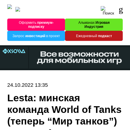
Оформить
премиум-
Альманах
Игровая
подписку
Индустрия
Запрос
инвестиций
в проект
Ежедневный
подкаст
24.10.2022 13:35
Lesta: минская
команда World of Tanks
(теперь “Мир танков”)