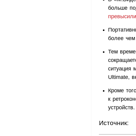
больше по
превысил
Портативн
более чем
Тем време
сокращает
ситуация 
Ultimate, 
Кроме тог
к ретроко
устройств.
Источник: