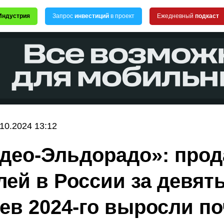
Индустрия
Запрос
инвестиций
в проект
Ежедневный
подкаст
.10.2024 13:12
део-Эльдорадо»: про
лей в России за девят
ев 2024-го выросли по