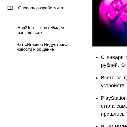
Словарь разработчика
App2Top — про геймдев
раньше всех
Чат «Игровой Индустрии»:
новости и общение
С января 
рублей. Э
Всего за 
устройств.
PlayStati
стала сам
пришлось 
В «М.Виде