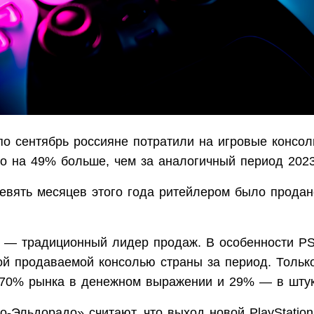
по сентябрь россияне потратили на игровые консол
то на 49% больше, чем за аналогичный период 2023
девять месяцев этого года ритейлером было продан
on — традиционный лидер продаж. В особенности PS
ой продаваемой консолью страны за период. Тольк
70% рынка в денежном выражении и 29% — в штук
о-Эльдорадо» считают, что выход новой PlayStation