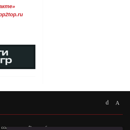
акте»
p2top.ru
 ссылка на
app2top.ru
обязательна.