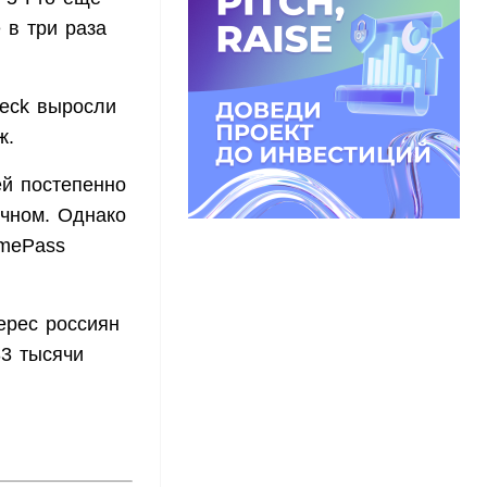
 в три раза
Deck выросли
ж.
ей постепенно
чном. Однако
amePass
ерес россиян
33 тысячи