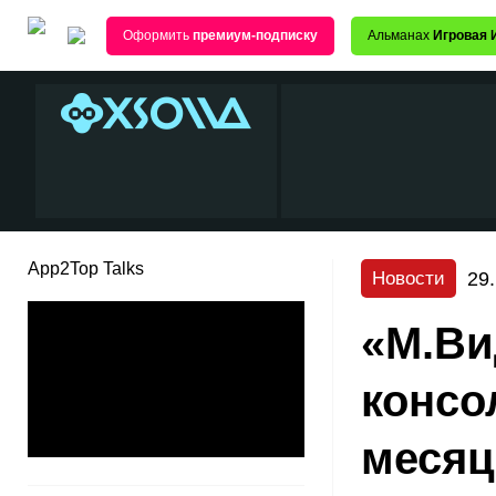
Оформить
премиум-подписку
Альманах
Игровая 
App2Top Talks
29
Новости
«М.Ви
консо
месяц