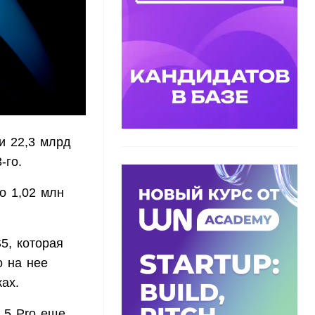
и 22,3 млрд
-го.
о 1,02 млн
5, которая
о на нее
ах.
 5 Pro еще