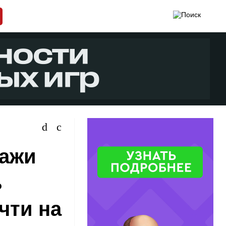
дажи
ь
чти на