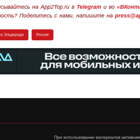
сывайтесь на App2Top.ru в
Telegram
и во
«ВКонт
вость? Поделитесь с нами, напишите на
press@ap
о Эльдорадо
Россия
При использовании материалов активная