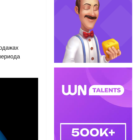
родажах
 периода