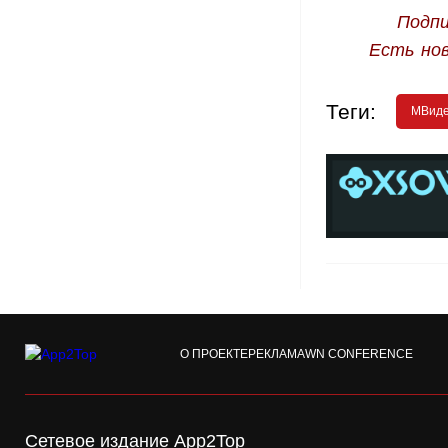
Подпи
Есть но
Теги:
MВиде
О ПРОЕКТЕ
РЕКЛАМА
WN CONFERENCE
Сетевое издание App2Top