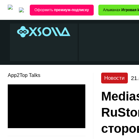
Оформить
премиум-подписку
Альманах
Игровая 
App2Top Talks
21
Новости
Media
RuSto
сторо