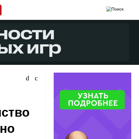
нство
чно