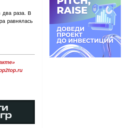
 два раза. В
ора равнялась
акте»
p2top.ru