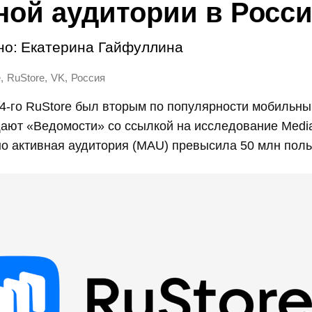
ной аудитории в Росс
но:
Екатерина Гайфуллина
,
,
,
e
RuStore
VK
Россия
4-го RuStore был вторым по популярности мобильны
ают «Ведомости» со ссылкой на исследование Media
о активная аудитория (MAU) превысила 50 млн поль