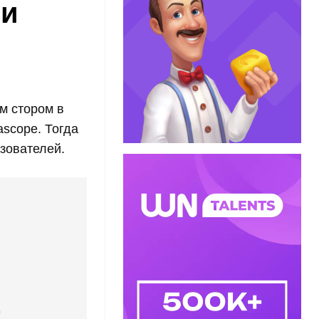
ии
м стором в
scope. Тогда
зователей.