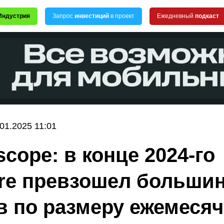
Индустрия
Запрос
инвестиций
в проект
Ежедневный
подкаст
.01.2025 11:01
scope: в конце 2024-го
re превзошел больши
в по размеру ежемеся