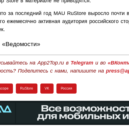
p Store в материале не приводятся.
что за последний год MAU RuStore выросло почти в
го ежемесячно активная аудитория российского ст
к.
«Ведомости»
сывайтесь на App2Top.ru в
Telegram
и во
«ВКонт
вость? Поделитесь с нами, напишите на
press@ap
scope
RuStore
VK
Россия