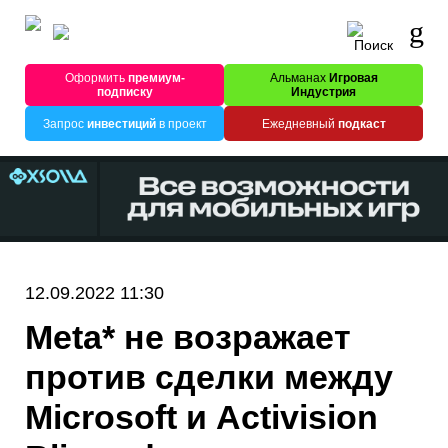
Оформить
премиум-
Альманах
Игровая
подписку
Индустрия
Запрос
инвестиций
в проект
Ежедневный
подкаст
12.09.2022 11:30
Meta* не возражает
против сделки между
Microsoft и Activision