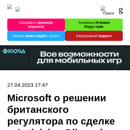
Оформить
премиум-
Альманах
Игровая
подписку
Индустрия
Запрос
инвестиций
в проект
Ежедневный
подкаст
27.04.2023 17:47
Microsoft о решении
британского
регулятора по сделке