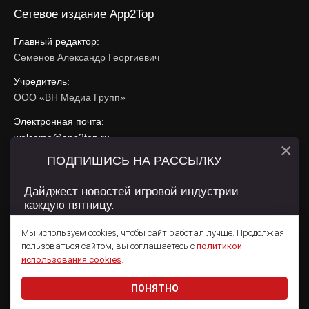
Сетевое издание App2Top
Главный редактор:
Семенов Александр Георгиевич
Учредитель:
ООО «ВН Медиа Групп»
Электронная почта:
welcome@app2top.ru
×
ПОДПИШИСЬ НА РАССЫЛКУ
При использовании материалов активная ссылка на
app2top.ru
обязательна.
Дайджест новостей игровой индустрии
каждую пятницу.
Сайт использует IP адреса, cookie, данные геолокации
Пользователей сайта и сервис «Яндекс Метрика». Условия
Мы используем cookies, чтобы сайт работал лучше. Продолжая
использования содержатся в
Политике конфиденциальности
и
пользоваться сайтом, вы соглашаетесь с
политикой
Пользовательском соглашении
.
Подписаться
использования cookies
.
ПОНЯТНО
Даю согласие на обработку
персональных данных
© 2011 — 2026 App2Top
16+