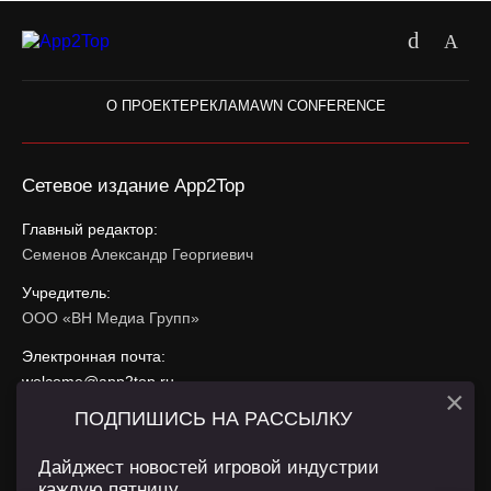
О ПРОЕКТЕ
РЕКЛАМА
WN CONFERENCE
Сетевое издание App2Top
Главный редактор:
Семенов Александр Георгиевич
Учредитель:
ООО «ВН Медиа Групп»
Электронная почта:
welcome@app2top.ru
×
ПОДПИШИСЬ НА РАССЫЛКУ
При использовании материалов активная ссылка на
app2top.ru
обязательна.
Дайджест новостей игровой индустрии
каждую пятницу.