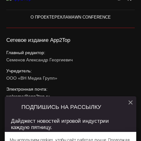
О ПРОЕКТЕ
РЕКЛАМА
WN CONFERENCE
Сетевое издание App2Top
Главный редактор:
Семенов Александр Георгиевич
Учредитель:
ООО «ВН Медиа Групп»
Электронная почта:
welcome@app2top.ru
×
ПОДПИШИСЬ НА РАССЫЛКУ
При использовании материалов активная ссылка на
app2top.ru
обязательна.
Дайджест новостей игровой индустрии
каждую пятницу.
Сайт использует IP адреса, cookie, данные геолокации
Пользователей сайта и сервис «Яндекс Метрика». Условия
Мы используем cookies, чтобы сайт работал лучше. Продолжая