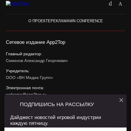
О ПРОЕКТЕ
РЕКЛАМА
WN CONFERENCE
Сетевое издание App2Top
Главный редактор:
Семенов Александр Георгиевич
Учредитель:
ООО «ВН Медиа Групп»
Электронная почта:
welcome@app2top.ru
×
ПОДПИШИСЬ НА РАССЫЛКУ
При использовании материалов активная ссылка на
app2top.ru
обязательна.
Дайджест новостей игровой индустрии
каждую пятницу.
Сайт использует IP адреса, cookie, данные геолокации
Пользователей сайта и сервис «Яндекс Метрика». Условия