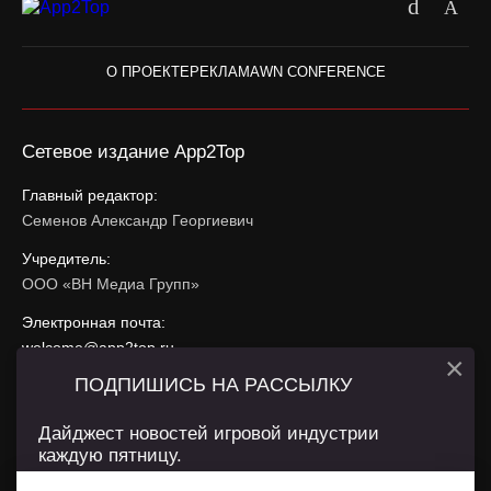
О ПРОЕКТЕ
РЕКЛАМА
WN CONFERENCE
Сетевое издание App2Top
Главный редактор:
Семенов Александр Георгиевич
Учредитель:
ООО «ВН Медиа Групп»
Электронная почта:
welcome@app2top.ru
×
ПОДПИШИСЬ НА РАССЫЛКУ
При использовании материалов активная ссылка на
app2top.ru
обязательна.
Дайджест новостей игровой индустрии
каждую пятницу.
Сайт использует IP адреса, cookie, данные геолокации
Пользователей сайта и сервис «Яндекс Метрика». Условия