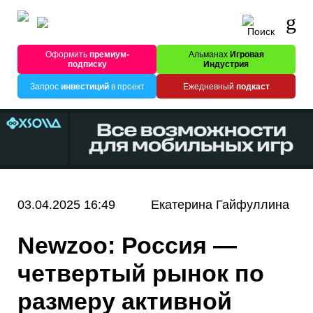
Оформить
премиум-
Альманах
Игровая
подписку
Индустрия
Запрос
инвестиций
в проект
Ежедневный
подкаст
03.04.2025 16:49
Екатерина Гайфуллина
Newzoo: Россия —
четвертый рынок по
размеру активной