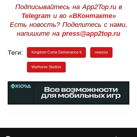
Подписывайтесь на App2Top.ru в
Telegram
и во
«ВКонтакте»
Есть новость? Поделитесь с нами,
напишите на
press@app2top.ru
Теги:
Kingdom Come Deliverance II
newzoo
Warhorse Studios