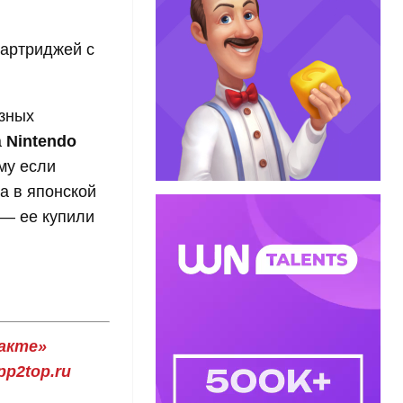
картриджей с
азных
а
Nintendo
му если
а в японской
 — ее купили
акте»
p2top.ru