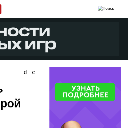
ь
грой