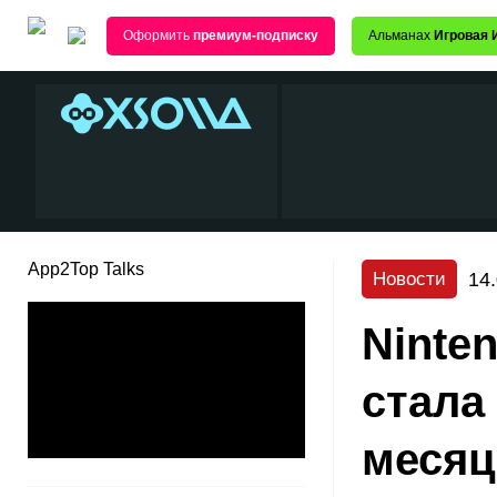
Оформить
премиум-подписку
Альманах
Игровая 
App2Top Talks
14
Новости
Ninte
стала
месяц