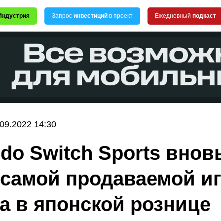
Индустрия
Запрос
инвестиций
в проект
Ежедневный
подкаст
.09.2022 14:30
ndo Switch Sports внов
 самой продаваемой и
а в японской рознице