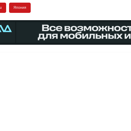
u
Япония