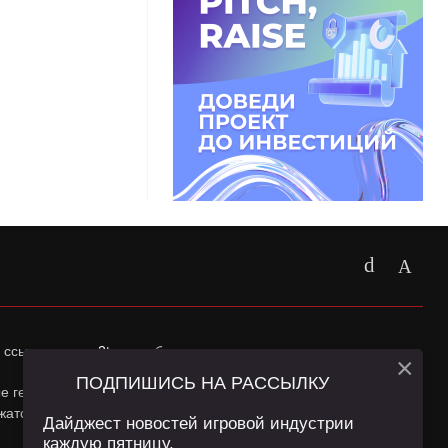
 ссылка на
app2top.ru
обязательна.
×
ПОДПИШИСЬ НА РАССЫЛКУ
ные геолокации Пользователей сайта и сервис «Яндекс
жатся в
Политике конфиденциальности
и
Пользовательском
Дайджест новостей игровой индустрии
каждую пятницу.