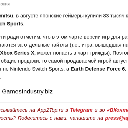
ония
mitsu
, в августе японские геймеры купили 83 тысяч 
ch Sports
.
и ради отметим, что в этом чарте версии игр для р
аются за отдельные тайтлы (т.е., игра, вышедшая н
Xbox Series X,
может попасть в чарт трижды). Поэто
 общие продажи, то самой продаваемой игрой август
 не Nintendo Switch Sports, а
Earth Defense Force 6
,
.
GamesIndustry.biz
сывайтесь на App2Top.ru в
Telegram
и во
«ВКонт
вость? Поделитесь с нами, напишите на
press@ap