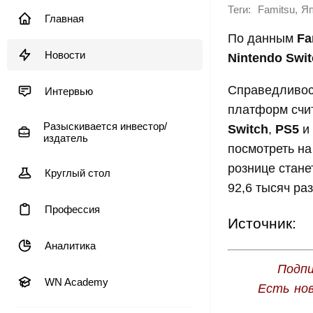
Теги:
,
Famitsu
Яп
Главная
По данным
Fa
Новости
Nintendo Swit
Справедливост
Интервью
платформ счит
Разыскивается инвестор/
Switch
,
PS5
и
издатель
посмотреть на
рознице станет
Круглый стол
92,6 тысяч раз
Профессия
Источник:
Аналитика
Подпи
WN Academy
Есть но