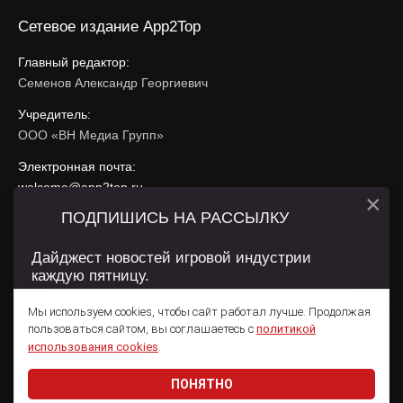
Сетевое издание App2Top
Главный редактор:
Семенов Александр Георгиевич
Учредитель:
ООО «ВН Медиа Групп»
Электронная почта:
welcome@app2top.ru
×
ПОДПИШИСЬ НА РАССЫЛКУ
При использовании материалов активная ссылка на
app2top.ru
обязательна.
Дайджест новостей игровой индустрии
каждую пятницу.
Сайт использует IP адреса, cookie, данные геолокации
Пользователей сайта и сервис «Яндекс Метрика». Условия
Мы используем cookies, чтобы сайт работал лучше. Продолжая
использования содержатся в
Политике конфиденциальности
и
пользоваться сайтом, вы соглашаетесь с
политикой
Пользовательском соглашении
.
Подписаться
использования cookies
.
ПОНЯТНО
Даю согласие на обработку
персональных данных
© 2011 — 2026 App2Top
16+