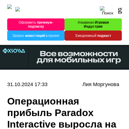
Оформить
премиум-
Альманах
Игровая
подписку
Индустрия
Запрос
инвестиций
в проект
Ежедневный
подкаст
31.10.2024 17:33
Лия Моргунова
Операционная
прибыль Paradox
Interactive выросла на